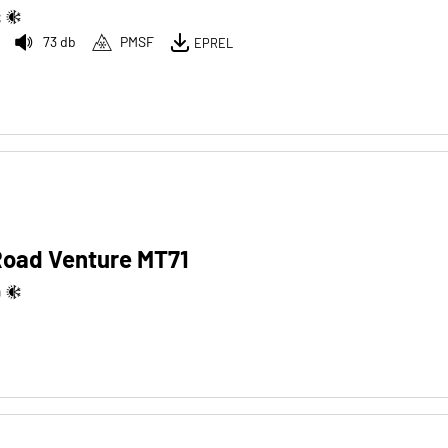
S
73 db
PMSF
EPREL
oad Venture MT71
Q