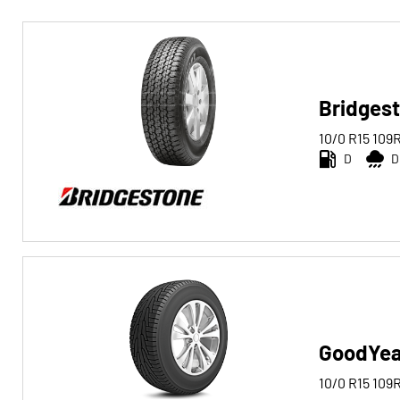
Reifentyp
Alle Arten (30)
Winter (1)
Bridgest
Sommer (10)
10/0 R15
109
D
D
Ganzjahres (19)
Fahrzeugtyp
Alle Arten (30)
Pkw (0)
4x4/Offroad (28)
GoodYear
Transporter (1)
Wohnmobil (0)
10/0 R15
109