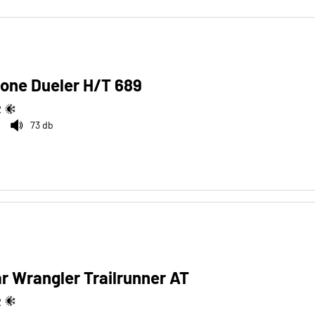
one Dueler H/T 689
R
73 db
 Wrangler Trailrunner AT
R