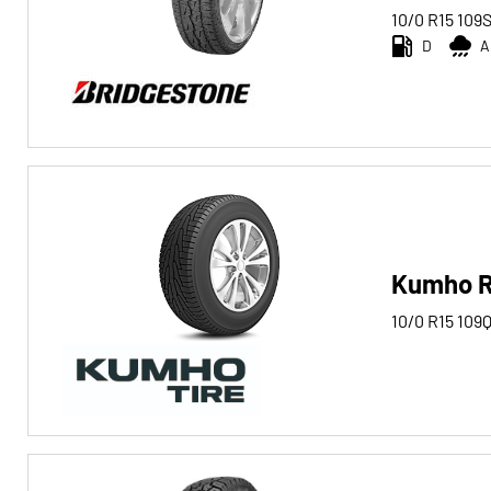
10/0 R15
109
D
A
Kumho R
10/0 R15
109