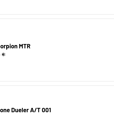
Scorpion MTR
Q
one Dueler A/T 001