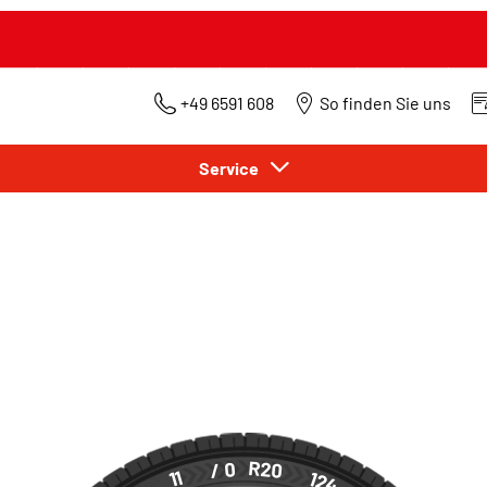
+49 6591 608
So finden Sie uns
Service
R20
/ 0
11
124