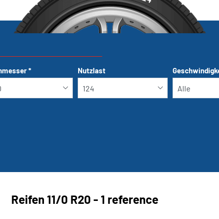
hmesser
*
Nutzlast
Geschwindigk
Run-flat
Reifen ‎11/0 R20 - 1 reference