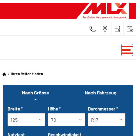
Ihren Reifen finden
Nach Grösse
Nach Fahrzeug
Tab updated: Nach Grösse
Breite
*
Höhe
*
Durchmesser
*
Nutzlast
Geschwindigkeit