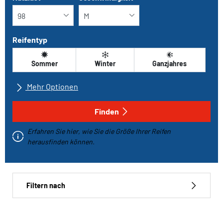
Reifentyp
Sommer
Winter
Ganzjahres
Mehr Optionen
Alle Marken
Finden
Erfahren Sie hier, wie Sie die Größe Ihrer Reifen
Fahrzeugtyp
herausfinden können.
Run-flat
Filtern nach
Reifentyp