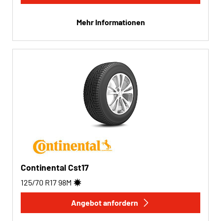
Run-flat
Mehr Informationen
Run-flat (0)
Keine Run-flat (3)
Mehr Optionen
Continental Cst17
125/70 R17
98
M
Angebot anfordern