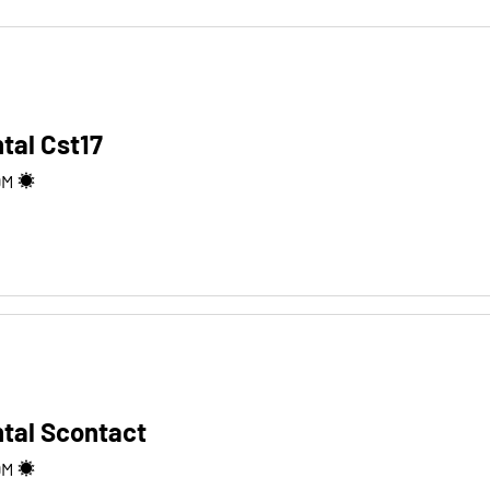
tal Cst17
9
M
tal Scontact
9
M