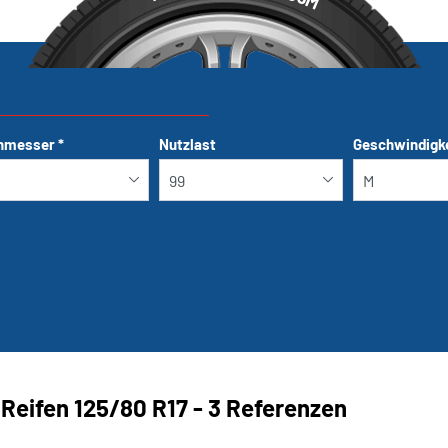
M
hmesser
*
Nutzlast
Geschwindigk
Run-flat
Reifen ‎125/80 R17 - 3 Referenzen