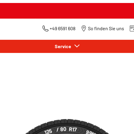
+49 6591 608
So finden Sie uns
Service
/ 80
R17
125
99