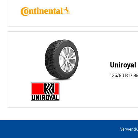
Run-flat
Run-flat (0)
Keine Run-flat (3)
Mehr
Optionen
Uniroyal
125/80 R17
9
Verwendu