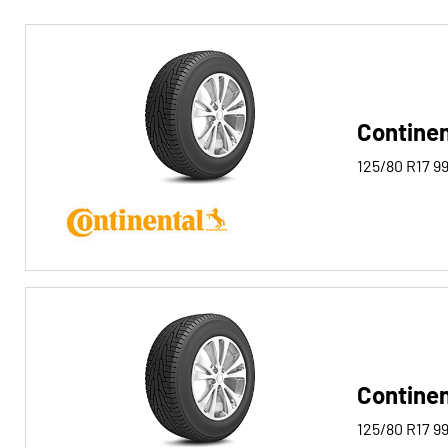
Reifentyp
Alle Arten (3)
Winter (0)
Continen
Sommer (3)
125/80 R17
9
Ganzjahres (0)
Fahrzeugtyp
Alle Arten (3)
Pkw (3)
4x4/Offroad (0)
Continen
Transporter (0)
Wohnmobil (0)
125/80 R17
9