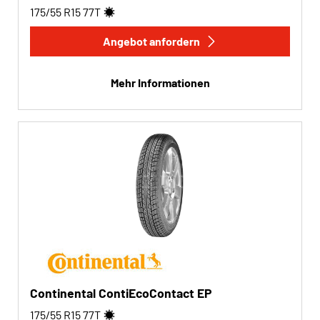
175/55 R15
77
T
Angebot anfordern
Mehr Informationen
Continental ContiEcoContact EP
175/55 R15
77
T