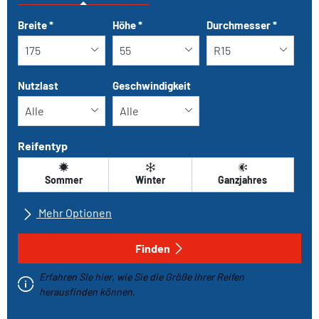
Tab updated: Nach Grösse
Breite
*
Höhe
*
Durchmesser
*
Nutzlast
Geschwindigkeit
Reifentyp
Sommer
Winter
Ganzjahres
Mehr Optionen
Alle Marken
Finden
Erfahren Sie hier, wie Sie die Größe Ihrer Reifen
Fahrzeugtyp
herausfinden können.