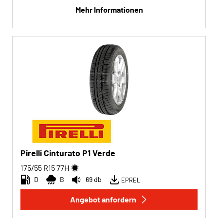
Mehr Informationen
Pirelli Cinturato P1 Verde
175/55 R15
77
H
D
B
69 db
EPREL
Angebot anfordern