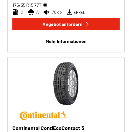
175/55 R15
77
T
C
A
70 db
EPREL
Angebot anfordern
Mehr Informationen
Continental ContiEcoContact 3