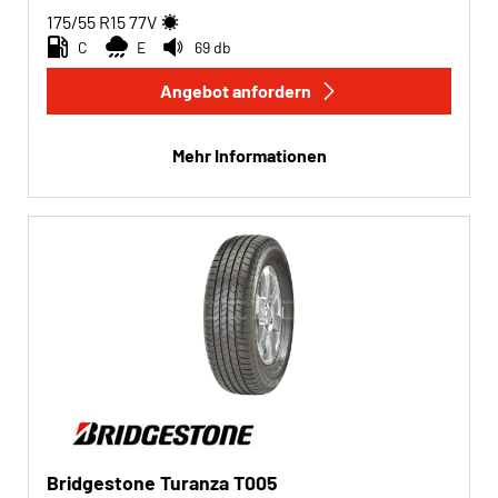
175/55 R15
77
V
C
E
69 db
Angebot anfordern
Mehr Informationen
Bridgestone Turanza T005