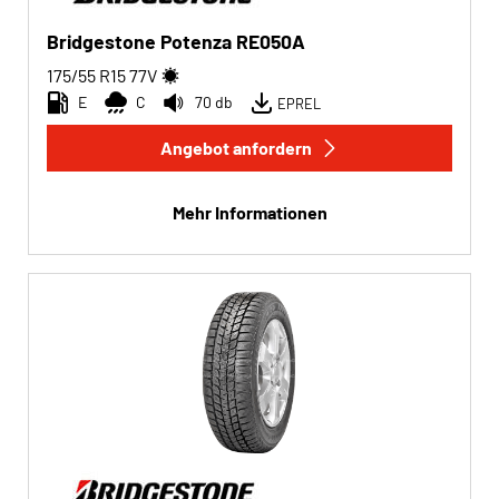
Bridgestone Potenza RE050A
175/55 R15
77
V
E
C
70 db
EPREL
Angebot anfordern
Mehr Informationen