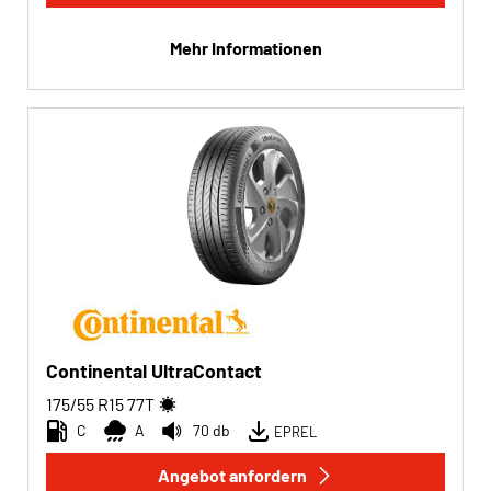
Mehr Informationen
Continental UltraContact
175/55 R15
77
T
C
A
70 db
EPREL
Angebot anfordern