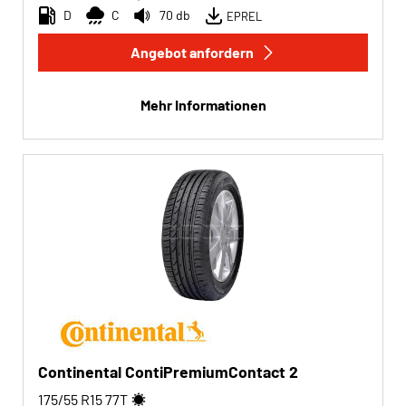
D
C
70 db
EPREL
Angebot anfordern
Mehr Informationen
Continental ContiPremiumContact 2
175/55 R15
77
T