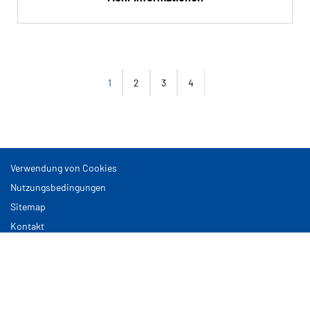
1
2
3
4
Verwendung von Cookies
Nutzungsbedingungen
Sitemap
Kontakt
Cookies verwalten
Euromaster GmbH, Theodor-Heuss-Anlage 12, 68165 Mannheim
Copyright © EUROMASTER - 2022 Alle Rechte vorbehalten