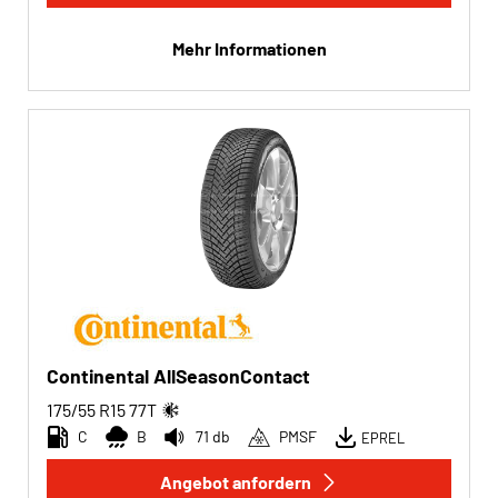
Mehr Informationen
Continental AllSeasonContact
175/55 R15
77
T
C
B
71 db
PMSF
EPREL
Angebot anfordern