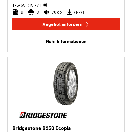
175/55 R15
77
T
D
B
70 db
EPREL
Angebot anfordern
Mehr Informationen
Bridgestone B250 Ecopia