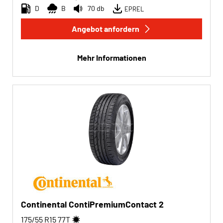
D
B
70 db
EPREL
Angebot anfordern
Mehr Informationen
Continental ContiPremiumContact 2
175/55 R15
77
T