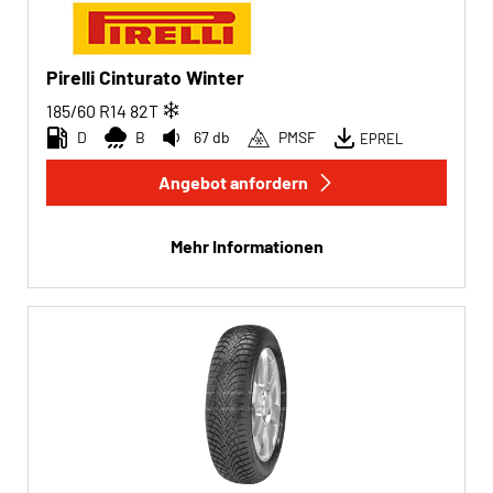
Pirelli Cinturato Winter
185/60 R14
82
T
D
B
67 db
PMSF
EPREL
Angebot anfordern
Mehr Informationen