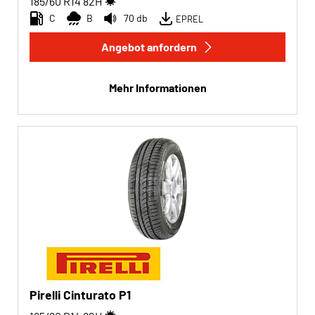
185/60 R14
82
H
C
B
70 db
EPREL
Angebot anfordern
Mehr Informationen
Pirelli Cinturato P1