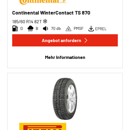
Transporter (0)
Continental WinterContact TS 870
Wohnmobil (0)
185/60 R14
82
T
D
B
70 db
PMSF
EPREL
Angebot anfordern
Run-flat
Run-flat (0)
Mehr Informationen
Keine Run-flat (217)
Mehr Optionen