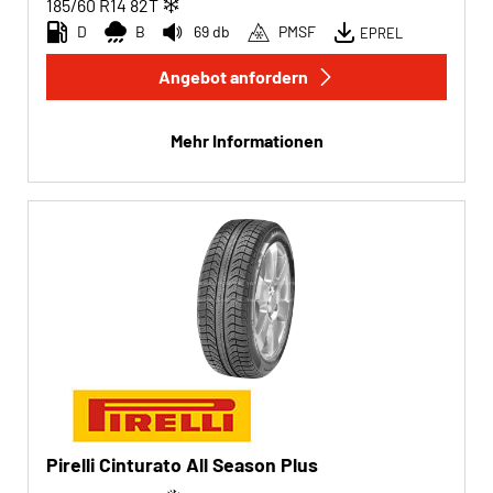
185/60 R14
82
T
D
B
69 db
PMSF
EPREL
Angebot anfordern
Mehr Informationen
Pirelli Cinturato All Season Plus