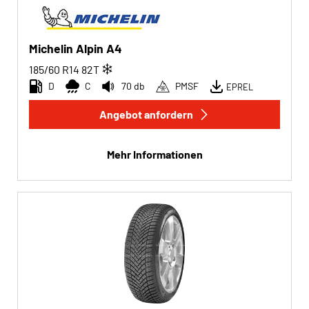
Michelin Alpin A4
185/60 R14
82
T
D
C
70 db
PMSF
EPREL
Angebot anfordern
Mehr Informationen