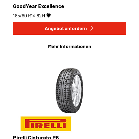
GoodYear Excellence
185/60 R14
82
H
Angebot anfordern
Mehr Informationen
Pirelli Cinturato P6