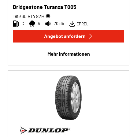
Bridgestone Turanza T005
185/60 R14
82
H
C
A
70 db
EPREL
Angebot anfordern
Mehr Informationen