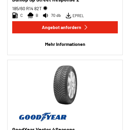
185/60 R14
82
T
C
B
70 db
EPREL
Angebot anfordern
Mehr Informationen
GoodYear Vector 4Seasons