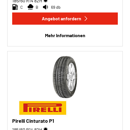
185/60 R14
82
H
C
B
69 db
Angebot anfordern
Mehr Informationen
Pirelli Cinturato P1
185/60 R14
82
H