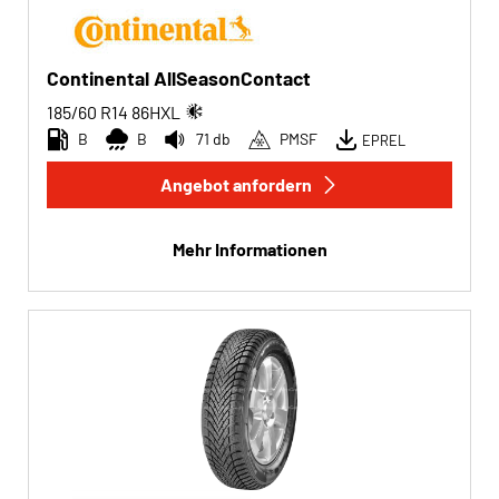
Continental AllSeasonContact
185/60 R14
86
H
XL
B
B
71 db
PMSF
EPREL
Angebot anfordern
Mehr Informationen