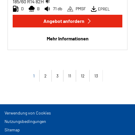
185/60 R14
82
H
D
B
71 db
PMSF
EPREL
Angebot anfordern
Mehr Informationen
1
2
3
11
12
13
Verwendung von Cookies
Nutzungsbedingungen
Sitemap