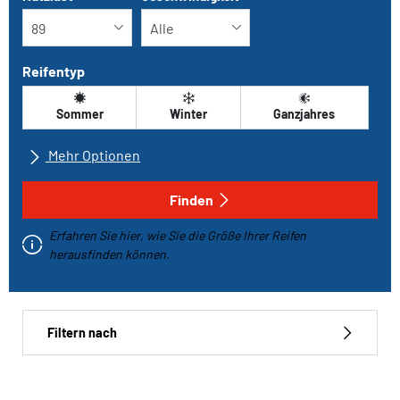
Reifentyp
Sommer
Winter
Ganzjahres
Mehr Optionen
Alle Marken
Finden
Erfahren Sie hier, wie Sie die Größe Ihrer Reifen
Fahrzeugtyp
herausfinden können.
Run-flat
Filtern nach
Reifentyp