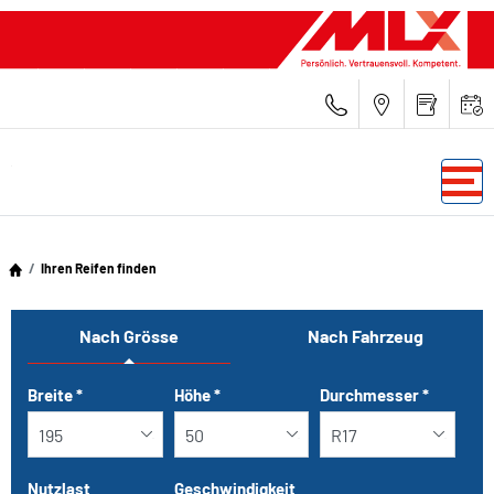
Ihren Reifen finden
Nach Grösse
Nach Fahrzeug
Tab updated: Nach Grösse
Breite
*
Höhe
*
Durchmesser
*
Nutzlast
Geschwindigkeit