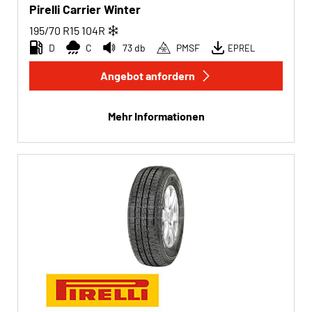
Pirelli Carrier Winter
195/70 R15
104
R
D
C
73 db
PMSF
EPREL
Angebot anfordern
Mehr Informationen