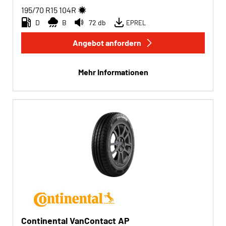
195/70 R15
104
R
D
B
72 db
EPREL
Angebot anfordern
Mehr Informationen
Continental VanContact AP