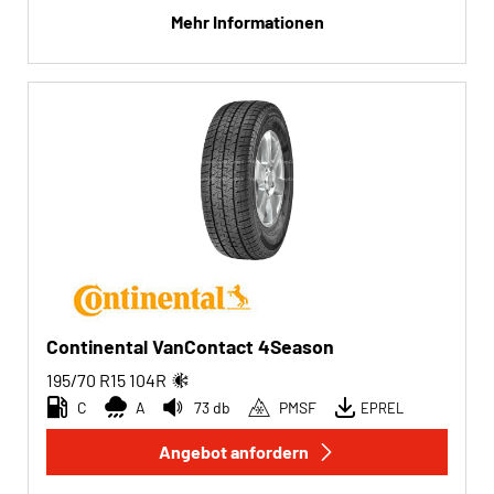
Mehr Informationen
Continental VanContact 4Season
195/70 R15
104
R
C
A
73 db
PMSF
EPREL
Angebot anfordern