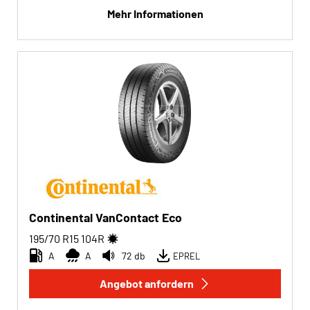
Mehr Informationen
Continental VanContact Eco
195/70 R15
104
R
A
A
72 db
EPREL
Angebot anfordern