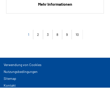
Mehr Informationen
1
2
3
8
9
10
Verwendung von Cookies
Nutzungsbedingungen
Sitemap
Kontakt
Cookies verwalten
Euromaster GmbH, Theodor-Heuss-Anlage 12, 68165 Mannheim