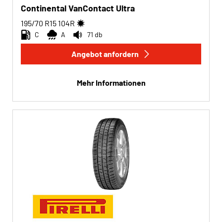
Continental VanContact Ultra
195/70 R15
104
R
C
A
71 db
Angebot anfordern
Mehr Informationen