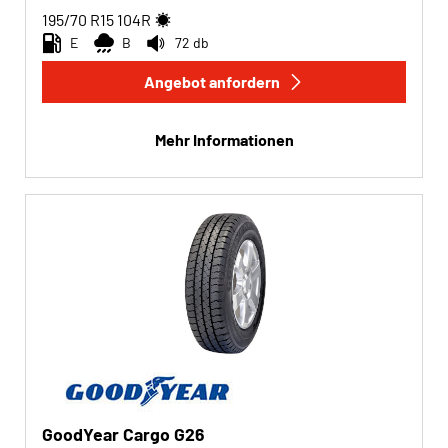
195/70 R15
104
R
E
B
72 db
Angebot anfordern
Mehr Informationen
GoodYear Cargo G26