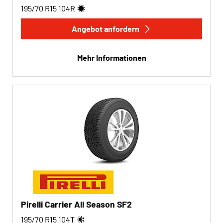
195/70 R15
104
R
Angebot anfordern
Mehr Informationen
Pirelli Carrier All Season SF2
195/70 R15
104
T