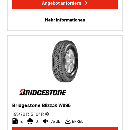
Angebot anfordern
Mehr Informationen
Bridgestone Blizzak W995
195/70 R15
104
R
E
D
75 db
EPREL