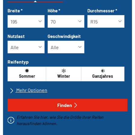
Tab updated: Nach Grösse
Breite
*
Höhe
*
Durchmesser
*
Nutzlast
Geschwindigkeit
Reifentyp
Sommer
Winter
Ganzjahres
Mehr Optionen
Alle Marken
Finden
Erfahren Sie hier, wie Sie die Größe Ihrer Reifen
Fahrzeugtyp
herausfinden können.