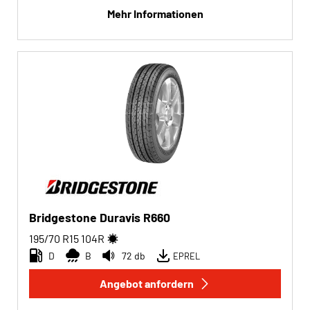
Mehr Informationen
Bridgestone Duravis R660
195/70 R15
104
R
D
B
72 db
EPREL
Angebot anfordern