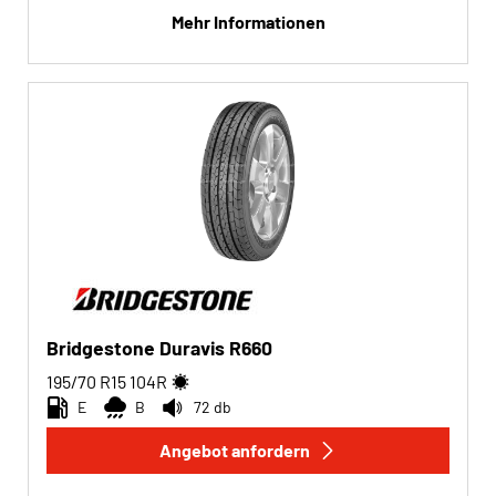
Mehr Informationen
Bridgestone Duravis R660
195/70 R15
104
R
E
B
72 db
Angebot anfordern