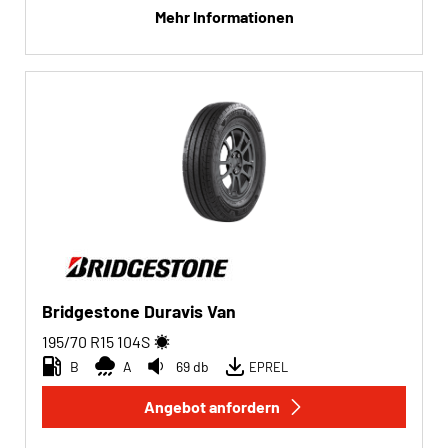
Mehr Informationen
Bridgestone Duravis Van
195/70 R15
104
S
B
A
69 db
EPREL
Angebot anfordern