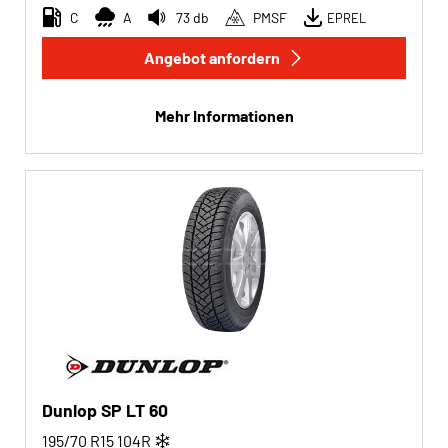
C
A
73 db
PMSF
EPREL
Angebot anfordern
Mehr Informationen
Dunlop SP LT 60
195/70 R15
104
R