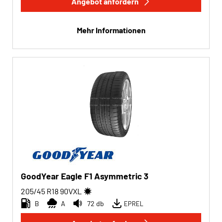
Angebot anfordern
Mehr Informationen
GoodYear Eagle F1 Asymmetric 3
205/45 R18
90
V
XL
B
A
72 db
EPREL