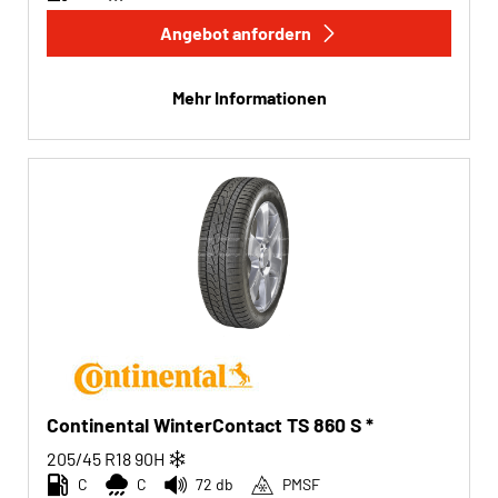
Angebot anfordern
Mehr Informationen
Continental WinterContact TS 860 S *
205/45 R18
90
H
C
C
72 db
PMSF