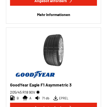
Angebot anfordern
Mehr Informationen
GoodYear Eagle F1 Asymmetric 3
205/45 R18
90
V
B
A
71 db
EPREL