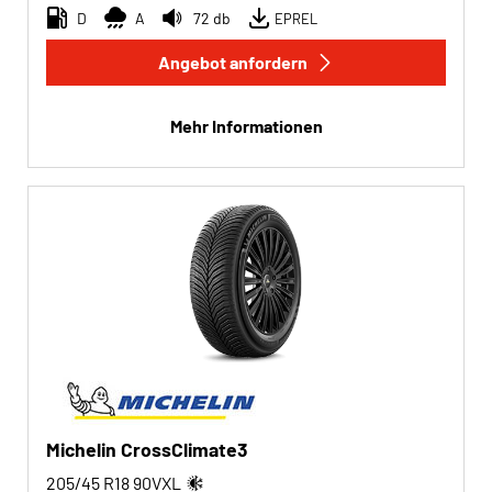
D
A
72 db
EPREL
Angebot anfordern
Mehr Informationen
Michelin CrossClimate3
205/45 R18
90
V
XL