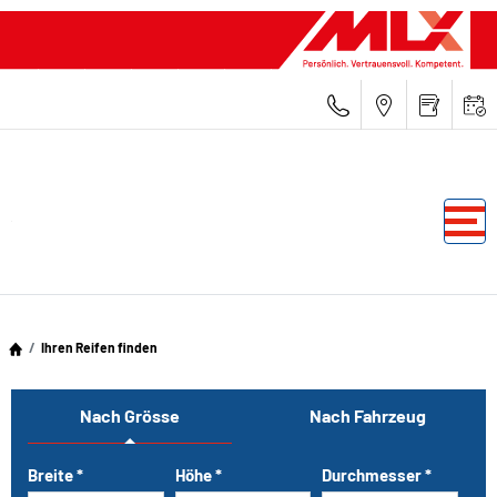
Ihren Reifen finden
Nach Grösse
Nach Fahrzeug
Tab updated: Nach Grösse
Breite
*
Höhe
*
Durchmesser
*