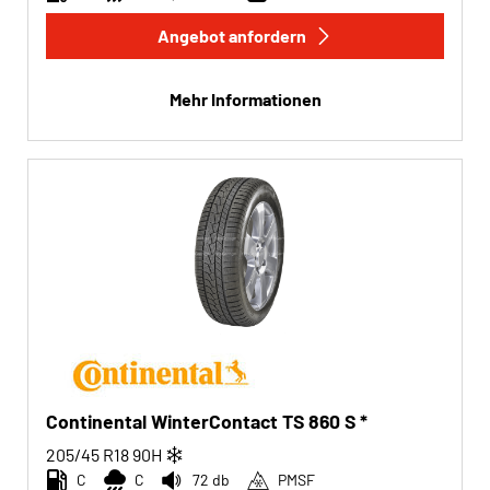
Angebot anfordern
Mehr Informationen
Continental WinterContact TS 860 S *
205/45 R18
90
H
C
C
72 db
PMSF