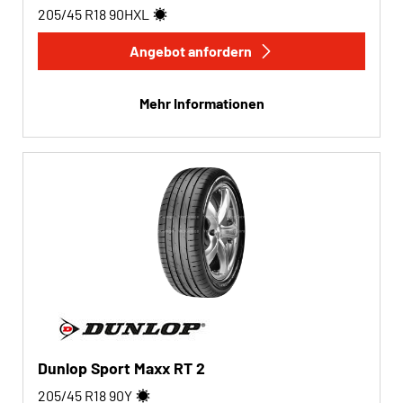
Wohnmobil (0)
205/45 R18
90
H
XL
Angebot anfordern
Run-flat
Mehr Informationen
Run-flat (3)
Keine Run-flat (12)
Mehr Optionen
Dunlop Sport Maxx RT 2
205/45 R18
90
Y