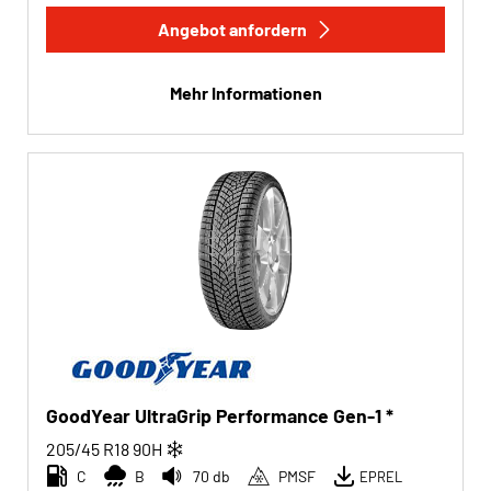
Angebot anfordern
Mehr Informationen
GoodYear UltraGrip Performance Gen-1 *
205/45 R18
90
H
C
B
70 db
PMSF
EPREL