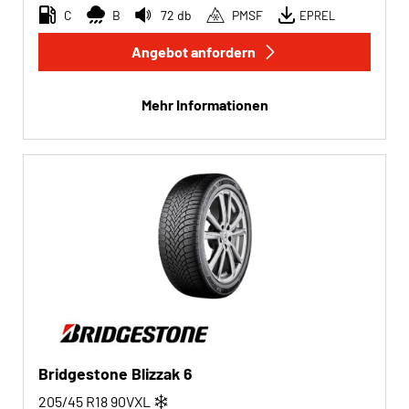
C
B
72 db
PMSF
EPREL
Angebot anfordern
Mehr Informationen
Bridgestone Blizzak 6
205/45 R18
90
V
XL