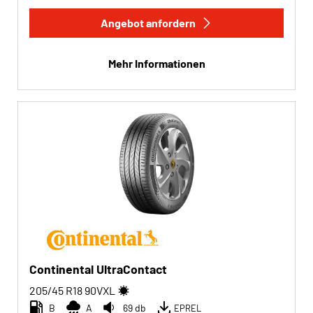
Angebot anfordern
Mehr Informationen
Continental UltraContact
205/45 R18
90
V
XL
B
A
69 db
EPREL