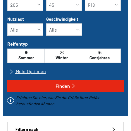
Nutzlast
Geschwindigkeit
Reifentyp
Sommer
Winter
Ganzjahres
Mehr Optionen
Alle Marken
Finden
Erfahren Sie hier, wie Sie die Größe Ihrer Reifen
Fahrzeugtyp
herausfinden können.
Run-flat
Filtern nach