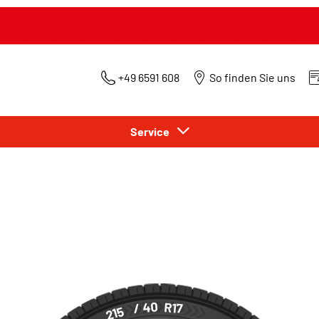
+49 6591 608
So finden Sie uns
Service
/ 40
R17
215