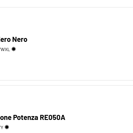
PZero Nero
7
W
XL
tone Potenza RE050A
7
Y