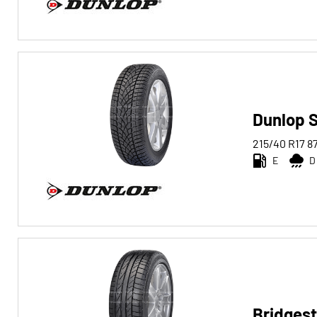
Dunlop S
215/40 R17
8
E
D
Bridges