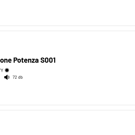
tone Potenza S001
7
Y
72 db