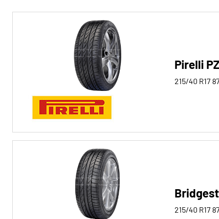
Reifentyp
Alle Arten (166)
Winter (37)
Pirelli 
Sommer (113)
215/40 R17
8
Ganzjahres (17)
Fahrzeugtyp
Alle Arten (166)
Pkw (166)
4x4/Offroad (0)
Bridges
Transporter (0)
Wohnmobil (0)
215/40 R17
8