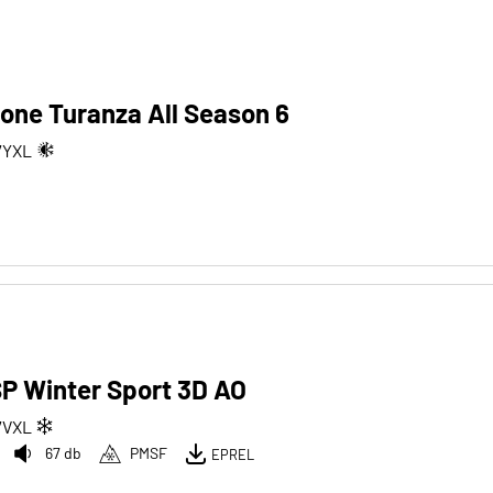
one Turanza All Season 6
7
Y
XL
P Winter Sport 3D AO
7
V
XL
67 db
PMSF
EPREL