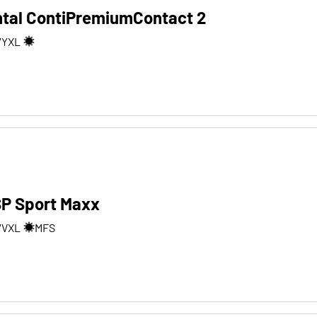
ntal ContiPremiumContact 2
7
Y
XL
SP Sport Maxx
7
V
XL
MFS