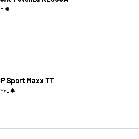
3
Y
SP Sport Maxx TT
7
Y
XL