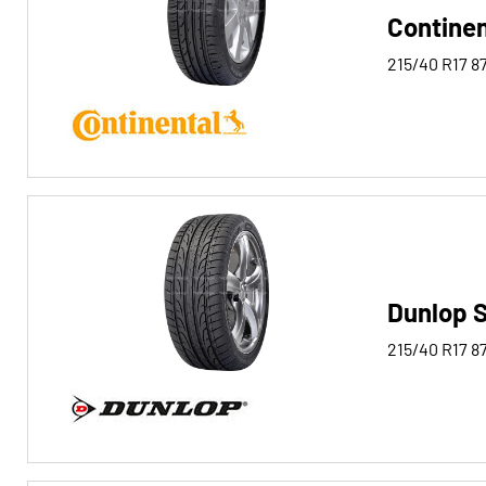
Contine
215/40 R17
8
Dunlop 
215/40 R17
8