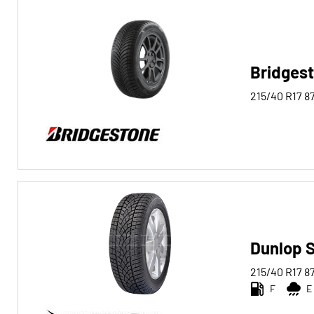
Bridgest
215/40 R17
8
Dunlop S
215/40 R17
8
F
E