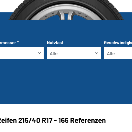
hmesser
*
Nutzlast
Geschwindigk
Run-flat
eifen ‎215/40 R17 - 166 Referenzen