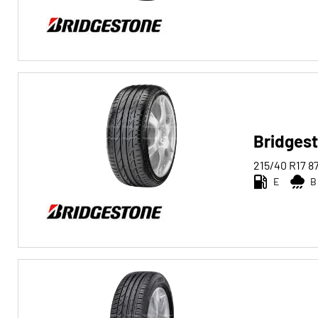
Run-flat
Run-flat (0)
Keine Run-flat (166)
Mehr
Bridges
Optionen
215/40 R17
8
E
B