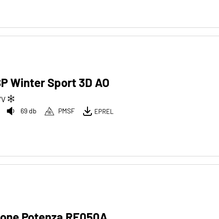
P Winter Sport 3D AO
7
V
69 db
PMSF
EPREL
tone Potenza RE050A