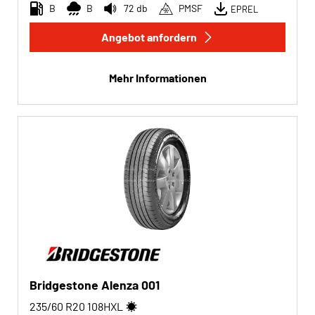
B
B
72 db
PMSF
EPREL
Angebot anfordern
Mehr Informationen
Bridgestone Alenza 001
235/60 R20
108
H
XL