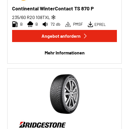
Transporter (0)
Continental WinterContact TS 870 P
Wohnmobil (0)
235/60 R20
108
T
XL
B
B
72 db
PMSF
EPREL
Angebot anfordern
Run-flat
Run-flat (0)
Mehr Informationen
Keine Run-flat (17)
Mehr Optionen