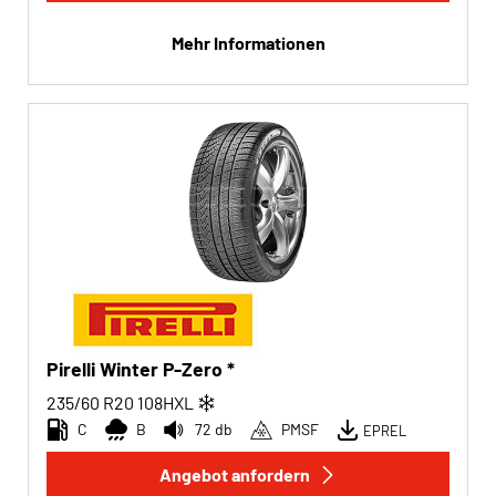
Mehr Informationen
Pirelli Winter P-Zero *
235/60 R20
108
H
XL
C
B
72 db
PMSF
EPREL
Angebot anfordern