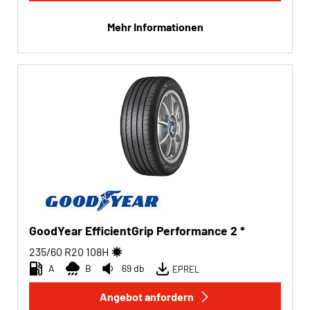
Mehr Informationen
GoodYear EfficientGrip Performance 2 *
235/60 R20
108
H
A
B
69 db
EPREL
Angebot anfordern