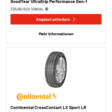
GoodYear UltraGrip Performance Gen-1
235/60 R20
108
H
XL
Angebot anfordern
Mehr Informationen
Continental CrossContact LX Sport LR