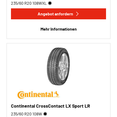
235/60 R20
108
W
XL
Angebot anfordern
Mehr Informationen
Continental CrossContact LX Sport LR
235/60 R20
108
W