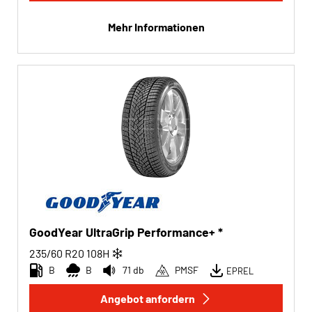
Mehr Informationen
GoodYear UltraGrip Performance+ *
235/60 R20
108
H
B
B
71 db
PMSF
EPREL
Angebot anfordern