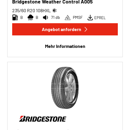
Bridgestone Weather Control A005
235/60 R20
108
H
XL
B
B
71 db
PMSF
EPREL
Angebot anfordern
Mehr Informationen