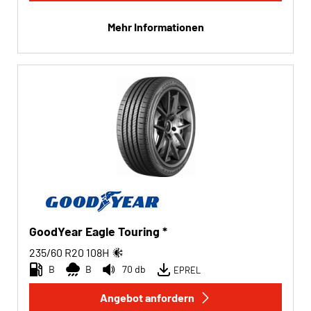
Mehr Informationen
GoodYear Eagle Touring *
235/60 R20
108
H
B
B
70 db
EPREL
Angebot anfordern