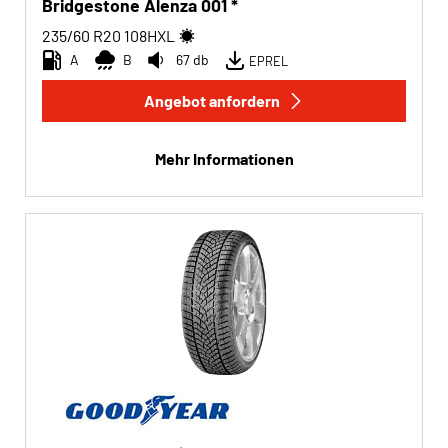
Bridgestone Alenza 001 *
235/60 R20
108
H
XL
A
B
67 db
EPREL
Angebot anfordern
Mehr Informationen