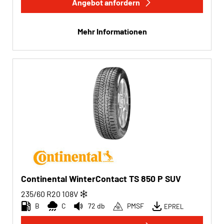
Angebot anfordern
Mehr Informationen
Continental WinterContact TS 850 P SUV
235/60 R20
108
V
B
C
72 db
PMSF
EPREL