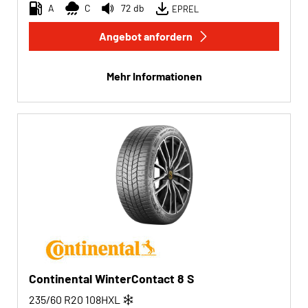
A
C
72 db
EPREL
Angebot anfordern
Mehr Informationen
Continental WinterContact 8 S
235/60 R20
108
H
XL