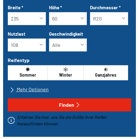
Tab updated: Nach Grösse
Breite
*
Höhe
*
Durchmesser
*
Nutzlast
Geschwindigkeit
Reifentyp
Sommer
Winter
Ganzjahres
Mehr Optionen
Alle Marken
Finden
Erfahren Sie hier, wie Sie die Größe Ihrer Reifen
Fahrzeugtyp
herausfinden können.