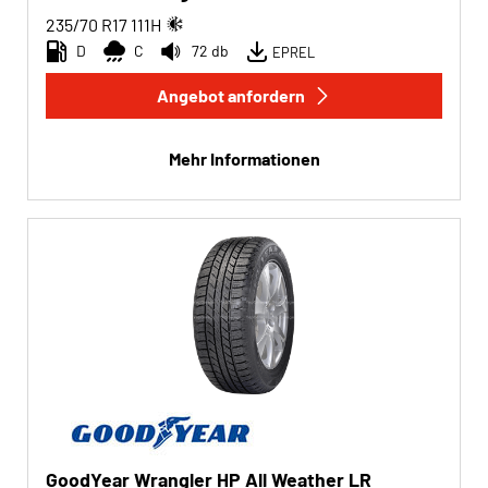
235/70 R17
111
H
D
C
72 db
EPREL
Angebot anfordern
Mehr Informationen
GoodYear Wrangler HP All Weather LR