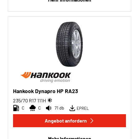
Hankook Dynapro HP RA23
235/70 R17
111
H
C
C
71 db
EPREL
Angebot anfordern
Mehr Informationen