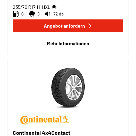
235/70 R17
111
H
XL
C
C
72 db
Angebot anfordern
Mehr Informationen
Continental 4x4Contact