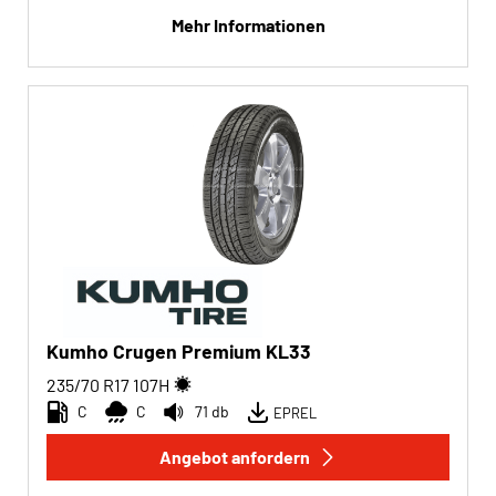
Mehr Informationen
Kumho Crugen Premium KL33
235/70 R17
107
H
C
C
71 db
EPREL
Angebot anfordern