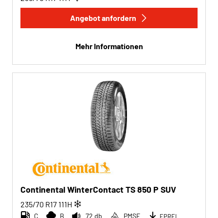
Angebot anfordern
Mehr Informationen
Continental WinterContact TS 850 P SUV
235/70 R17
111
H
C
B
72 db
PMSF
EPREL