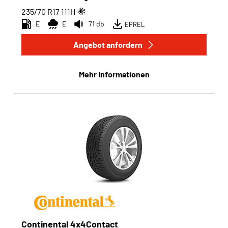
235/70 R17
111
H
E
E
71 db
EPREL
Angebot anfordern
Mehr Informationen
Continental 4x4Contact