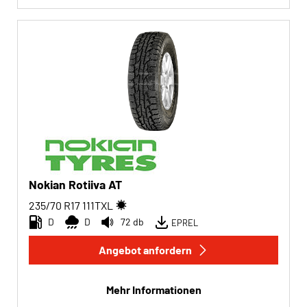
Nokian Rotiiva AT
235/70 R17
111
T
XL
D
D
72 db
EPREL
Angebot anfordern
Mehr Informationen