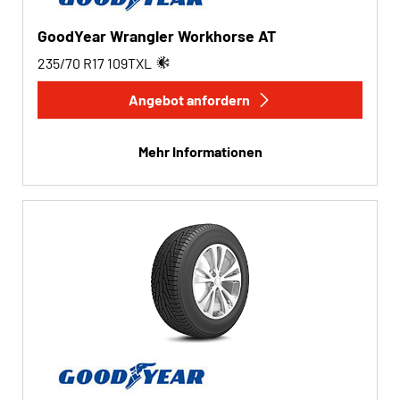
Transporter (0)
GoodYear Wrangler Workhorse AT
Wohnmobil (0)
235/70 R17
109
T
XL
Angebot anfordern
Run-flat
Mehr Informationen
Run-flat (0)
Keine Run-flat (22)
Mehr Optionen