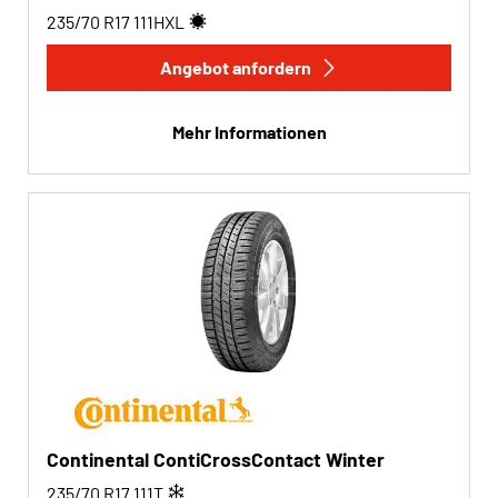
235/70 R17
111
H
XL
Angebot anfordern
Mehr Informationen
Continental ContiCrossContact Winter
235/70 R17
111
T