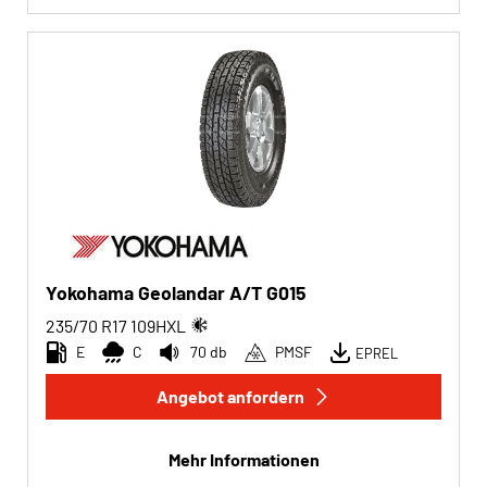
Yokohama Geolandar A/T G015
235/70 R17
109
H
XL
E
C
70 db
PMSF
EPREL
Angebot anfordern
Mehr Informationen