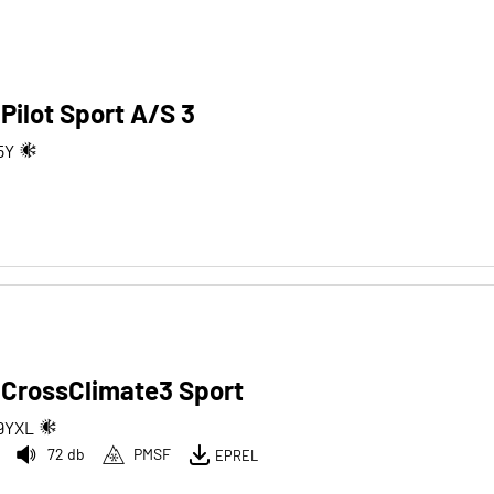
 Pilot Sport A/S 3
5
Y
 CrossClimate3 Sport
9
Y
XL
72 db
PMSF
EPREL