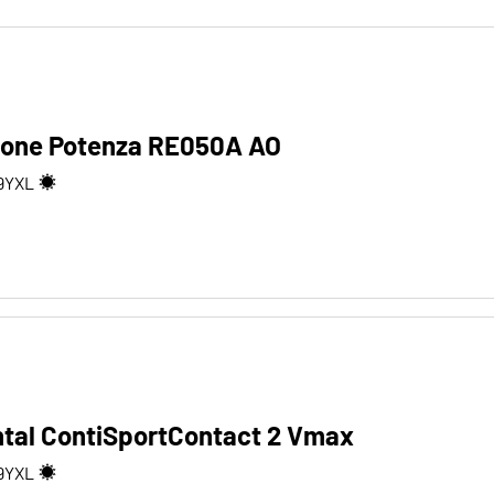
tone Potenza RE050A AO
9
Y
XL
ntal ContiSportContact 2 Vmax
9
Y
XL