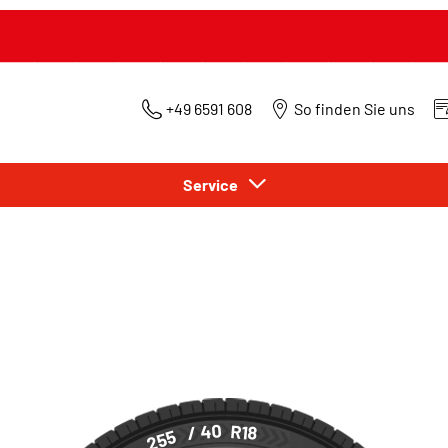
+49 6591 608
So finden Sie uns
Service
/ 40
R18
255