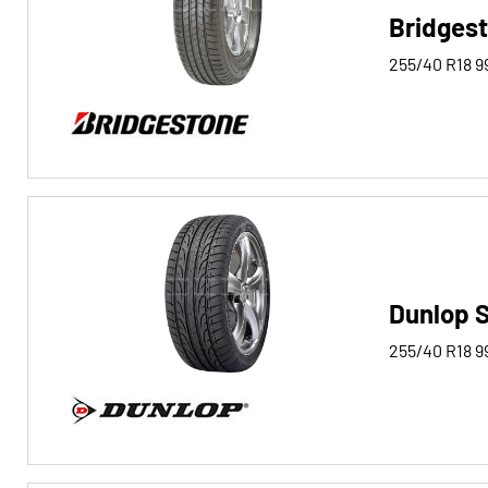
Bridges
255/40 R18
9
Dunlop 
255/40 R18
9