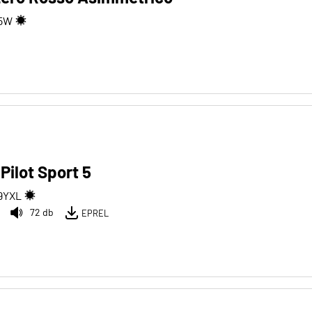
5
W
Pilot Sport 5
9
Y
XL
72 db
EPREL