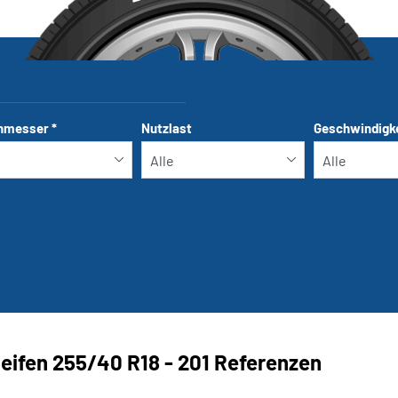
hmesser
*
Nutzlast
Geschwindigk
Run-flat
eifen ‎255/40 R18 - 201 Referenzen