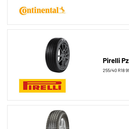
Run-flat
Run-flat (51)
Keine Run-flat (201)
Mehr
Optionen
Pirelli 
255/40 R18
9