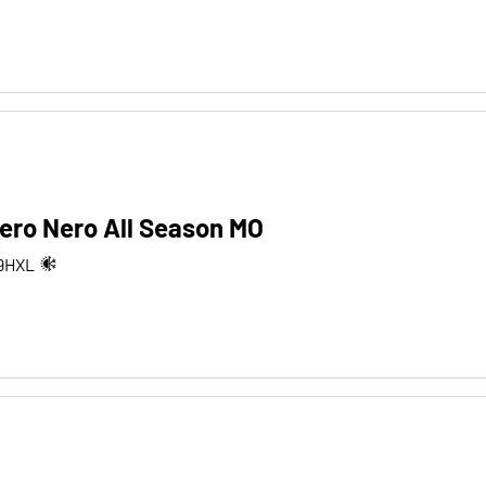
Pzero Nero All Season MO
9
H
XL