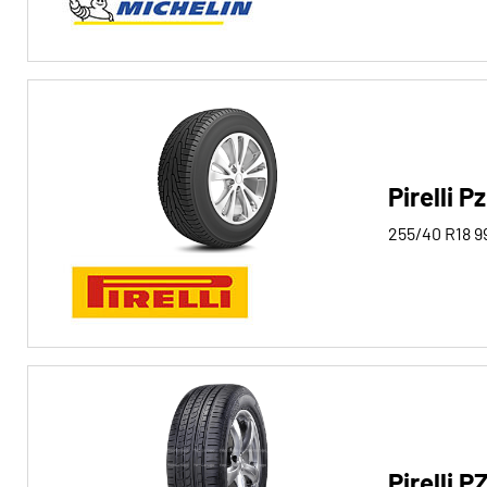
Pirelli P
255/40 R18
9
Pirelli 