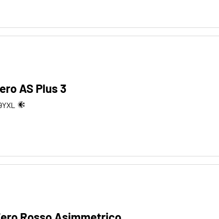
zero AS Plus 3
9
Y
XL
PZero Rosso Asimmetrico