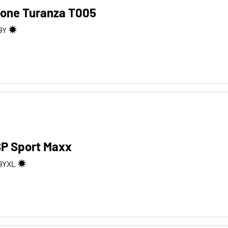
tone Turanza T005
9
Y
SP Sport Maxx
9
Y
XL