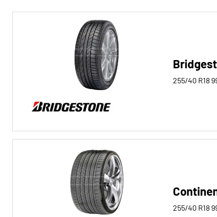
Reifentyp
Alle Arten (201)
Winter (48)
Bridges
Sommer (126)
255/40 R18
9
Ganzjahres (28)
Fahrzeugtyp
Alle Arten (201)
Pkw (200)
4x4/Offroad (1)
Contine
Transporter (0)
Wohnmobil (0)
255/40 R18
9