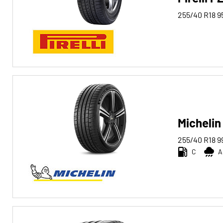
255/40 R18
9
Michelin 
255/40 R18
9
C
A