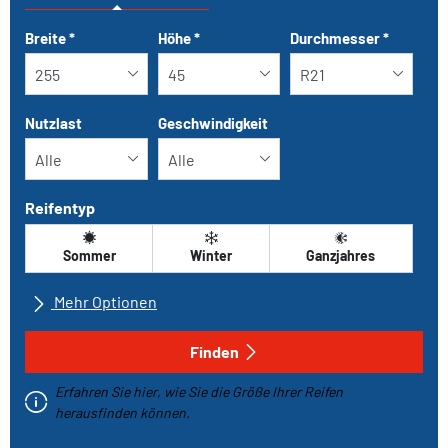
Tab updated: Nach Grösse
Breite
*
Höhe
*
Durchmesser
*
Nutzlast
Geschwindigkeit
Reifentyp
Sommer
Winter
Ganzjahres
Mehr Optionen
Alle Marken
Finden
Erfahren Sie hier, wie Sie die Größe Ihrer Reifen
Fahrzeugtyp
herausfinden können.