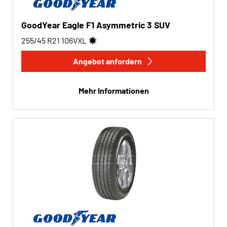
GoodYear Eagle F1 Asymmetric 3 SUV
255/45 R21
106
V
XL
Angebot anfordern
Mehr Informationen