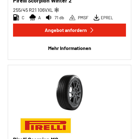
Pirelli Scorpion Winter 2
255/45 R21
106
V
XL
C
A
71 db
PMSF
EPREL
Angebot anfordern
Mehr Informationen