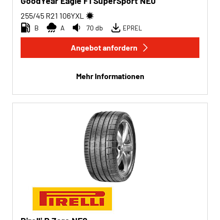
GoodYear Eagle F1 SuperSport NE0
255/45 R21
106
Y
XL
B
A
70 db
EPREL
Angebot anfordern
Mehr Informationen