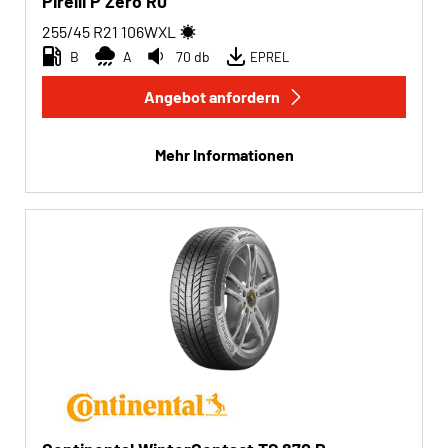
Pirelli P Zero R0
255/45 R21
106
W
XL
B
A
70 db
EPREL
Angebot anfordern
Mehr Informationen