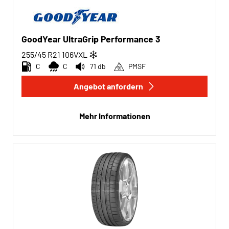
GoodYear UltraGrip Performance 3
255/45 R21
106
V
XL
C
C
71 db
PMSF
Angebot anfordern
Mehr Informationen