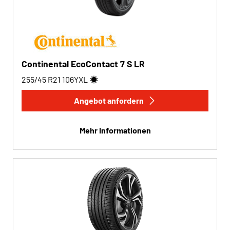
Continental EcoContact 7 S LR
255/45 R21
106
Y
XL
Angebot anfordern
Mehr Informationen