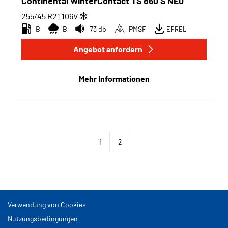
Continental WinterContact TS 860 S NE0
255/45 R21
106
V
B
B
73 db
PMSF
EPREL
Angebot anfordern
Mehr Informationen
1
2
Verwendung von Cookies
Nutzungsbedingungen