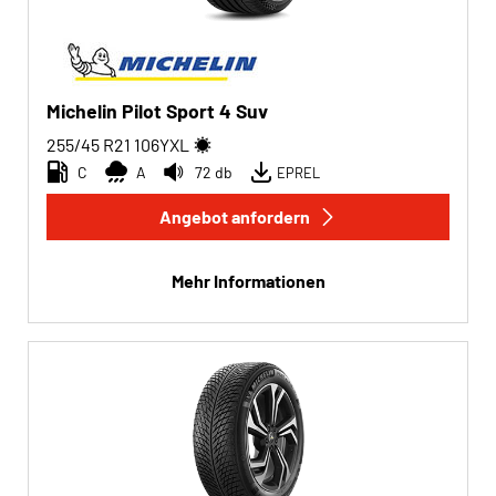
Michelin Pilot Sport 4 Suv
255/45 R21
106
Y
XL
C
A
72 db
EPREL
Angebot anfordern
Mehr Informationen