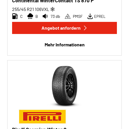
Continental WinterContact TS 870 P
255/45 R21
106
V
XL
C
B
73 db
PMSF
EPREL
Angebot anfordern
Mehr Informationen