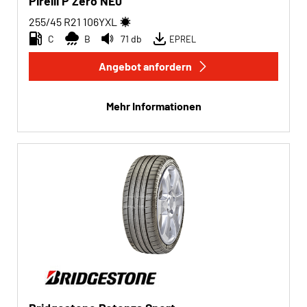
Pirelli P Zero NE0
255/45 R21
106
Y
XL
C
B
71 db
EPREL
Angebot anfordern
Mehr Informationen