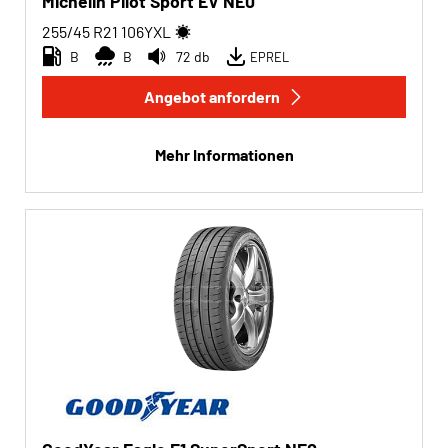
Michelin Pilot Sport EV NE0
255/45 R21
106
Y
XL
B
B
72 db
EPREL
Angebot anfordern
Mehr Informationen