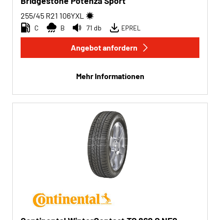
Bridgestone Potenza Sport
255/45 R21
106
Y
XL
C
B
71 db
EPREL
Angebot anfordern
Mehr Informationen