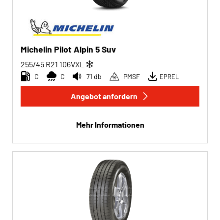
Michelin Pilot Alpin 5 Suv
255/45 R21
106
V
XL
C
C
71 db
PMSF
EPREL
Angebot anfordern
Mehr Informationen