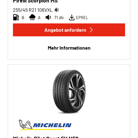
Pirelli Scorpion MS
255/45 R21
106
V
XL
B
A
71 db
EPREL
Angebot anfordern
Mehr Informationen