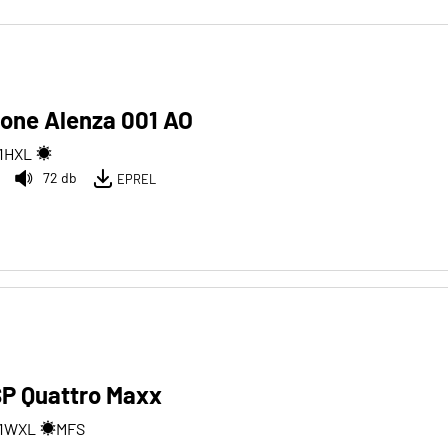
one Alenza 001 AO
1
H
XL
72 db
EPREL
SP Quattro Maxx
1
W
XL
MFS