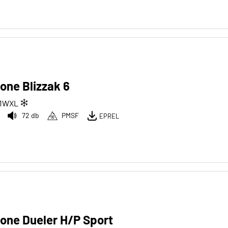
one Blizzak 6
1
W
XL
72 db
PMSF
EPREL
one Dueler H/P Sport