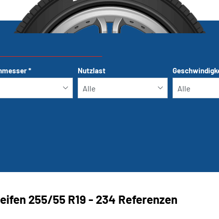
hmesser
*
Nutzlast
Geschwindigk
Run-flat
eifen ‎255/55 R19 - 234 Referenzen