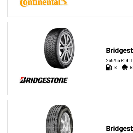
Bridgest
255/55 R19
11
B
B
Bridgest