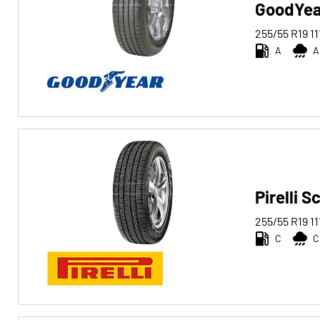
GoodYea
255/55 R19
11
A
A
Pirelli 
255/55 R19
11
C
C