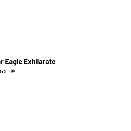
 Eagle Exhilarate
1
Y
XL