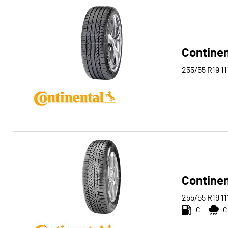
Continen
255/55 R19
11
Continen
255/55 R19
11
C
C