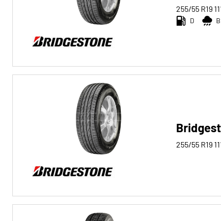
255/55 R19
11
D
B
Bridgest
255/55 R19
11