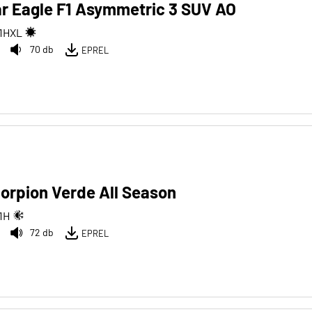
r Eagle F1 Asymmetric 3 SUV AO
1
H
XL
70 db
EPREL
Scorpion Verde All Season
1
H
72 db
EPREL