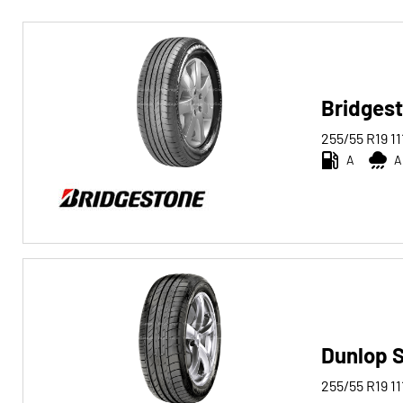
Reifentyp
Alle Arten (234)
Winter (61)
Bridgest
Sommer (123)
255/55 R19
11
A
A
Ganzjahres (51)
Fahrzeugtyp
Alle Arten (234)
Pkw (116)
4x4/Offroad (118)
Dunlop 
Transporter (0)
Wohnmobil (0)
255/55 R19
11