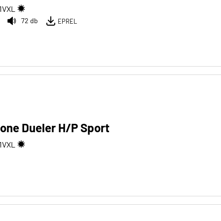
1
V
XL
72 db
EPREL
one Dueler H/P Sport
1
V
XL