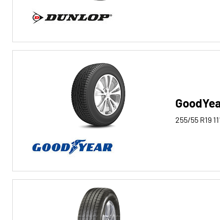
Run-flat
Run-flat (10)
Keine Run-flat (234)
Mehr
Optionen
GoodYear
255/55 R19
11