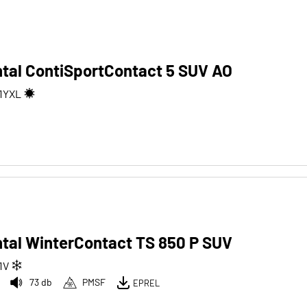
tal ContiSportContact 5 SUV AO
1
Y
XL
tal WinterContact TS 850 P SUV
1
V
73 db
PMSF
EPREL