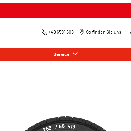
+49 6591 608
So finden Sie uns
Service
/ 55
R19
255