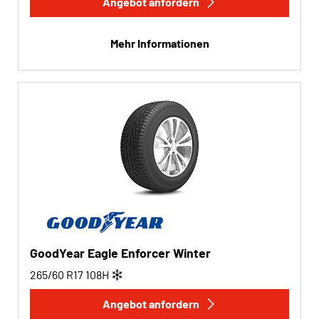
Angebot anfordern
Run-flat
Mehr Informationen
Run-flat (0)
Keine Run-flat (6)
Mehr Optionen
GoodYear Eagle Enforcer Winter
265/60 R17
108
H
Angebot anfordern