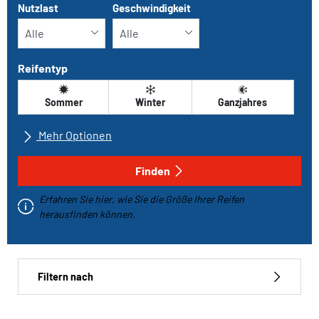
Nutzlast
Geschwindigkeit
Reifentyp
Sommer
Winter
Ganzjahres
Mehr Optionen
Alle Marken
Finden
Erfahren Sie hier, wie Sie die Größe Ihrer Reifen
Fahrzeugtyp
herausfinden können.
Run-flat
Filtern nach