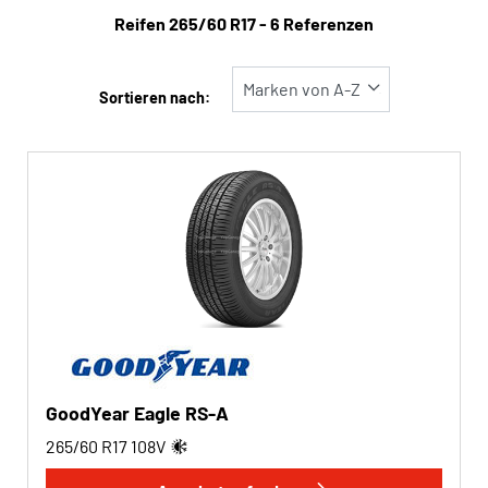
Reifentyp
Reifen ‎265/60 R17 - 6 Referenzen
Alle Arten (6)
Winter (1)
Sortieren nach:
Sommer (2)
Ganzjahres (3)
Fahrzeugtyp
Alle Arten (6)
Pkw (3)
4x4/Offroad (3)
Transporter (0)
GoodYear Eagle RS-A
Wohnmobil (0)
265/60 R17
108
V