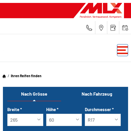
Ihren Reifen finden
Nach Grösse
Nach Fahrzeug
Tab updated: Nach Grösse
Breite
*
Höhe
*
Durchmesser
*