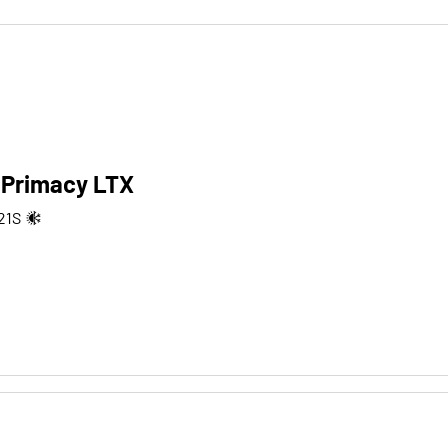
 Primacy LTX
21
S