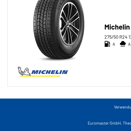
Run-flat
Michelin
Run-flat (0)
Keine Run-flat (2)
275/50 R24
1
A
A
Mehr
Optionen
Verwendu
Euromaster GmbH, Theo