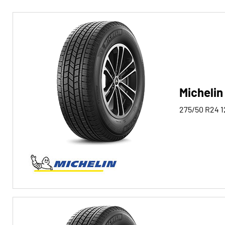
Reifentyp
Alle Arten (2)
Winter (0)
Sommer (0)
Michelin
Ganzjahres (2)
275/50 R24
1
Fahrzeugtyp
Alle Arten (2)
Pkw (0)
4x4/Offroad (2)
Transporter (0)
Wohnmobil (0)