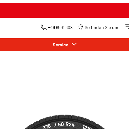
+49 6591 608
So finden Sie uns
Service
/ 50
R24
275
121