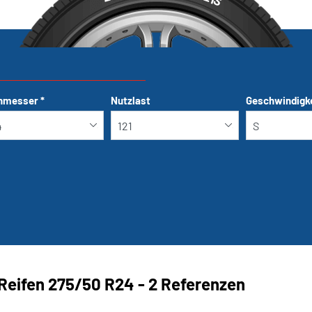
S
hmesser
*
Nutzlast
Geschwindigk
Run-flat
Reifen ‎275/50 R24 - 2 Referenzen