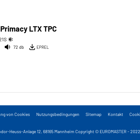
 Primacy LTX TPC
21
S
72 db
EPREL
ng von Cookies
Nutzungsbedingungen
Sitemap
Kontakt
Cooki
dor-Heuss-Anlage 12, 68165 Mannheim Copyright © EUROMASTER - 2022 A