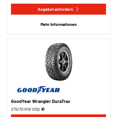
Angebot anfordern
Mehr Informationen
GoodYear Wrangler DuraTrac
275/70 R18
125
Q