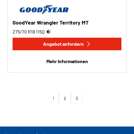
GoodYear Wrangler Territory MT
275/70 R18
115
Q
Angebot anfordern
Mehr Informationen
1
2
3