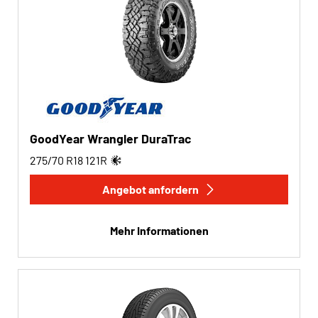
GoodYear Wrangler DuraTrac
275/70 R18
121
R
Angebot anfordern
Mehr Informationen