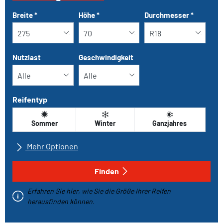
Tab updated: Nach Grösse
Breite
*
Höhe
*
Durchmesser
*
Nutzlast
Geschwindigkeit
Reifentyp
Sommer
Winter
Ganzjahres
Mehr Optionen
Alle Marken
Finden
Erfahren Sie hier, wie Sie die Größe Ihrer Reifen
Fahrzeugtyp
herausfinden können.