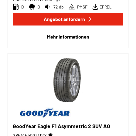
B
B
72 db
PMSF
EPREL
Angebot anfordern
Mehr Informationen
GoodYear Eagle F1 Asymmetric 2 SUV AO
285/45 R20
112
Y