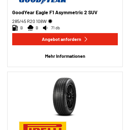
GoodYear Eagle F1 Asymmetric 2 SUV
285/45 R20
108
W
B
B
71 db
Angebot anfordern
Mehr Informationen