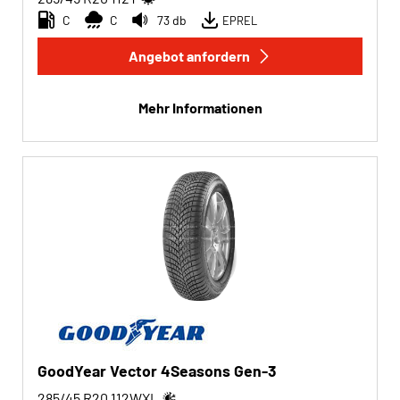
C
C
73 db
EPREL
Angebot anfordern
Mehr Informationen
GoodYear Vector 4Seasons Gen-3
285/45 R20
112
W
XL