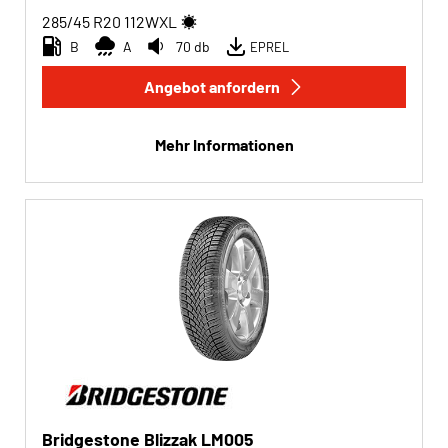
285/45 R20
112
W
XL
B
A
70 db
EPREL
Angebot anfordern
Mehr Informationen
Bridgestone Blizzak LM005