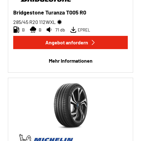
Bridgestone Turanza T005 R0
285/45 R20
112
W
XL
B
B
71 db
EPREL
Angebot anfordern
Mehr Informationen