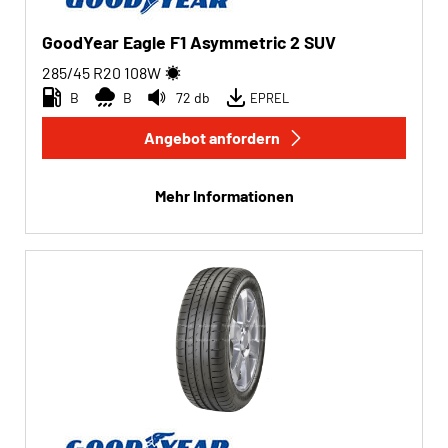
GoodYear Eagle F1 Asymmetric 2 SUV
285/45 R20
108
W
B
B
72 db
EPREL
Angebot anfordern
Mehr Informationen