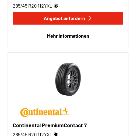
285/45 R20
112
Y
XL
Angebot anfordern
Mehr Informationen
Continental PremiumContact 7
285/45 R20
112
Y
XL