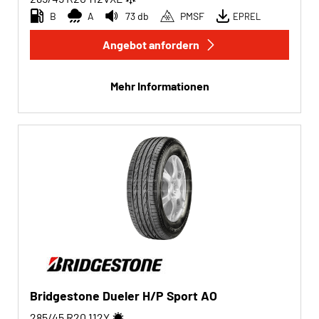
B
A
73 db
PMSF
EPREL
Angebot anfordern
Mehr Informationen
Bridgestone Dueler H/P Sport AO
285/45 R20
112
Y