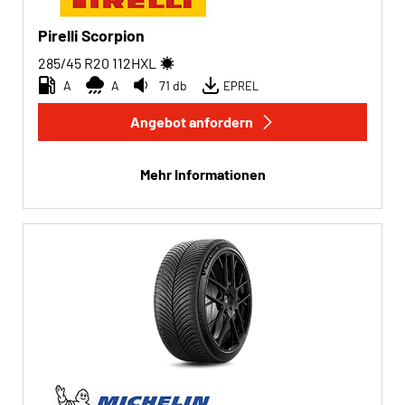
Pirelli Scorpion
285/45 R20
112
H
XL
A
A
71 db
EPREL
Angebot anfordern
Mehr Informationen