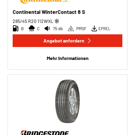
Continental WinterContact 8 S
285/45 R20
112
W
XL
B
C
75 db
PMSF
EPREL
Angebot anfordern
Mehr Informationen