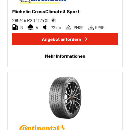
Michelin CrossClimate3 Sport
285/45 R20
112
Y
XL
B
A
72 db
PMSF
EPREL
Angebot anfordern
Mehr Informationen