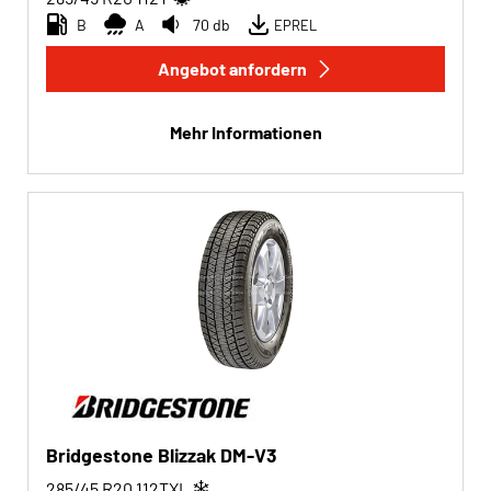
B
A
70 db
EPREL
Angebot anfordern
Mehr Informationen
Bridgestone Blizzak DM-V3
285/45 R20
112
T
XL