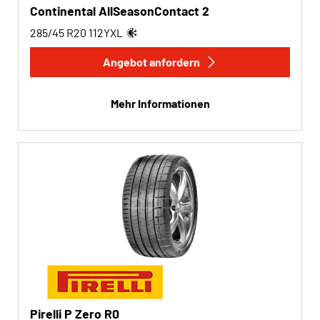
Continental AllSeasonContact 2
285/45 R20
112
Y
XL
Angebot anfordern
Mehr Informationen
Pirelli P Zero R0