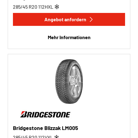
285/45 R20
112
H
XL
Angebot anfordern
Mehr Informationen
Bridgestone Blizzak LM005
285/45 R20
112
V
XL