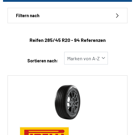
Run-flat
Filtern nach
Reifentyp
Reifen ‎285/45 R20 - 94 Referenzen
Alle Arten (94)
Winter (32)
Sortieren nach:
Sommer (51)
Ganzjahres (11)
Fahrzeugtyp
Alle Arten (94)
Pkw (65)
4x4/Offroad (29)