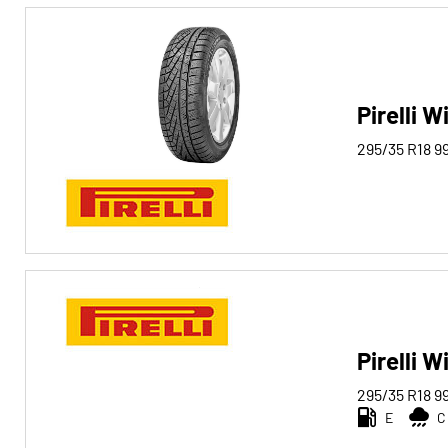
Pirelli 
295/35 R18
9
Pirelli W
295/35 R18
9
E
C