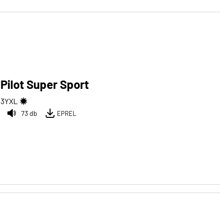
 Pilot Super Sport
03
Y
XL
73 db
EPREL