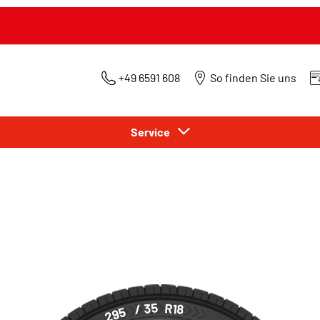
+49 6591 608
So finden Sie uns
Service
/ 35
R18
295