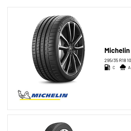
Reifentyp
Alle Arten (29)
Winter (4)
Sommer (23)
Michelin
Ganzjahres (2)
295/35 R18
1
C
A
Fahrzeugtyp
Alle Arten (29)
Pkw (29)
4x4/Offroad (0)
Transporter (0)
Wohnmobil (0)