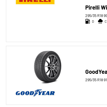
Pirelli W
295/35 R18
9
D
C
GoodYea
295/35 R18
91