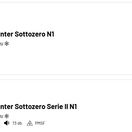
Winter Sottozero N1
9
V
inter Sottozero Serie II N1
9
V
73 db
PMSF