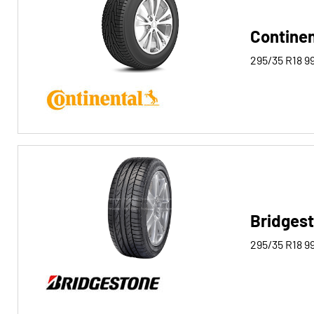
Contine
Run-flat
295/35 R18
9
Run-flat (0)
Keine Run-flat (29)
Mehr
Optionen
Bridges
295/35 R18
9