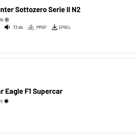
inter Sottozero Serie II N2
9
V
73 db
PMSF
EPREL
r Eagle F1 Supercar
Y