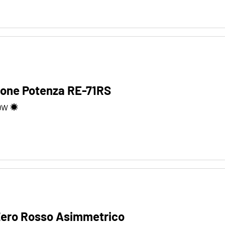
tone Potenza RE-71RS
9
W
PZero Rosso Asimmetrico