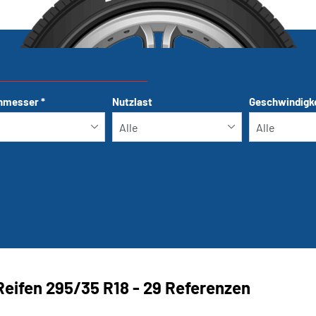
hmesser
*
Nutzlast
Geschwindigk
Run-flat
Reifen ‎295/35 R18 - 29 Referenzen