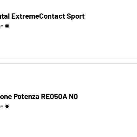
ntal ExtremeContact Sport
9
Y
tone Potenza RE050A N0
9
Y