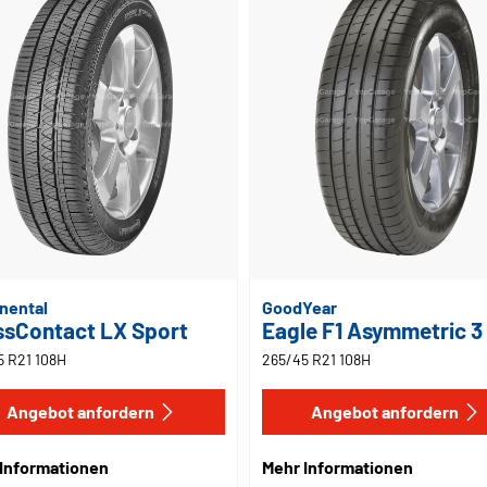
nental
GoodYear
ssContact LX Sport
Eagle F1 Asymmetric 3
5 R21 108H
265/45 R21 108H
Angebot anfordern
Angebot anfordern
Informationen
Mehr Informationen