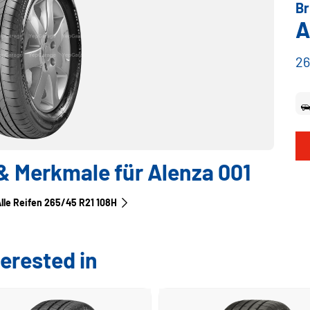
Br
A
26
 Merkmale für Alenza 001
lle Reifen‎ 265/45 R21 108H
erested in