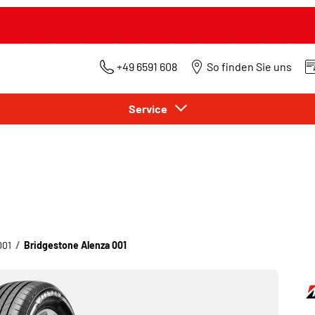
+49 6591 608
So finden Sie uns
Service
001
Bridgestone Alenza 001