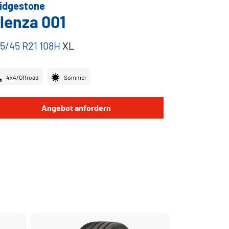
idgestone
lenza 001
5/45 R21 108H
XL
4x4/Offroad
Sommer
Angebot anfordern