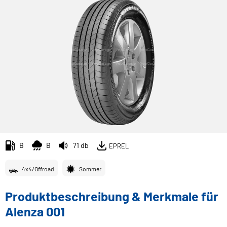
B
B
71 db
EPREL
4x4/Offroad
Sommer
Produktbeschreibung & Merkmale für
Alenza 001