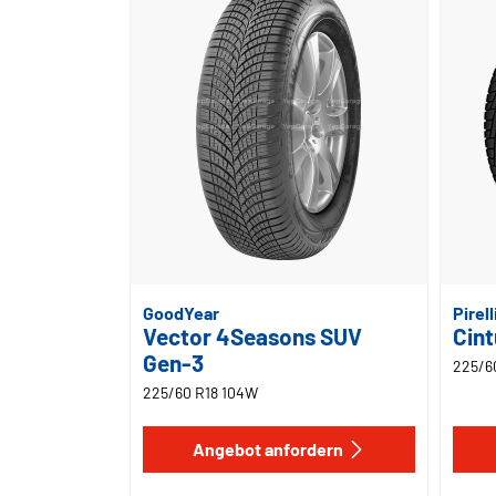
GoodYear
Pirell
Vector 4Seasons SUV
Cint
Gen-3
225/6
225/60 R18 104W
Angebot anfordern