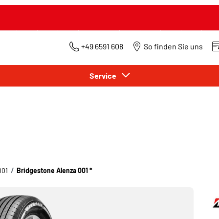
+49 6591 608
So finden Sie uns
Service
001
Bridgestone Alenza 001 *