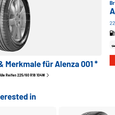
Br
A
22
 Merkmale für Alenza 001 *
Alle Reifen‎ 225/60 R18 104W
erested in