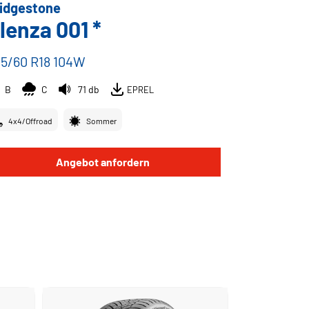
idgestone
lenza 001 *
5/60 R18 104W
B
C
71 db
EPREL
4x4/Offroad
Sommer
Angebot anfordern