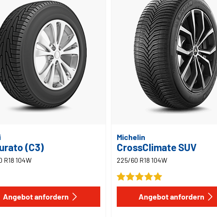
i
Michelin
urato (C3)
CrossClimate SUV
0 R18 104W
225/60 R18 104W
Angebot anfordern
Angebot anfordern