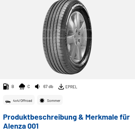
B
C
67 db
EPREL
4x4/Offroad
Sommer
Produktbeschreibung & Merkmale für
Alenza 001