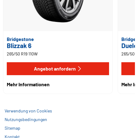
Bridgestone
Bridge
Blizzak 6
Duele
265/50 R19 110W
265/50 R
Angebot anfordern
Mehr Informationen
Mehr I
Verwendung von Cookies
Nutzungsbedingungen
Sitemap
Kontakt