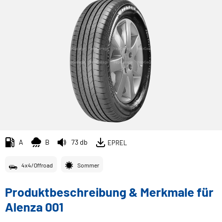
A
B
73 db
EPREL
4x4/Offroad
Sommer
Produktbeschreibung & Merkmale für
Alenza 001