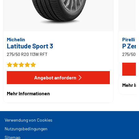
Michelin
Pirelli
Latitude Sport 3
P Zer
275/50 R20 113W RFT
275/50 
Angebot anfordern
Mehr I
Mehr Informationen
Verwendung von Cookies
Nutzungsbedingungen
Sitemap