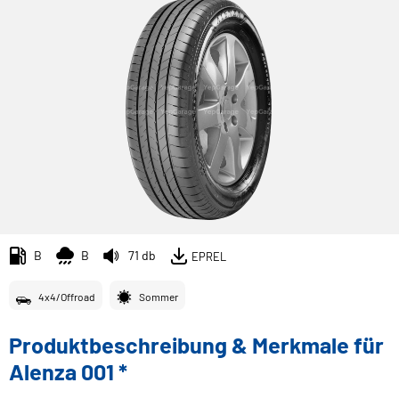
B
B
71 db
EPREL
4x4/Offroad
Sommer
Produktbeschreibung & Merkmale für
Alenza 001 *