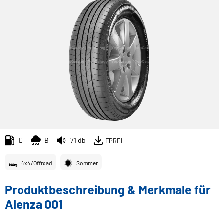
D
B
71 db
EPREL
4x4/Offroad
Sommer
Produktbeschreibung & Merkmale für
Alenza 001