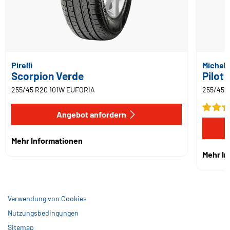
Pirelli
Micheli
Scorpion Verde
Pilot 
255/45 R20 101W EUFORIA
255/45 
Angebot anfordern
Mehr Informationen
Mehr I
Verwendung von Cookies
Nutzungsbedingungen
Sitemap