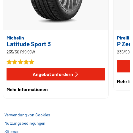
Michelin
Pirelli
Latitude Sport 3
P Zer
235/50 R19 99W
235/50 
Angebot anfordern
Mehr I
Mehr Informationen
Verwendung von Cookies
Nutzungsbedingungen
Sitemap