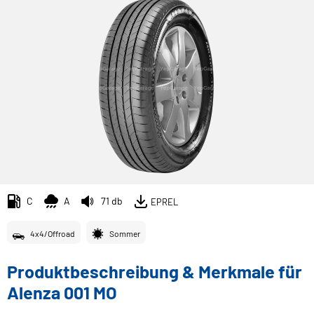
C
A
71 db
EPREL
4x4/Offroad
Sommer
Produktbeschreibung & Merkmale für
Alenza 001 MO