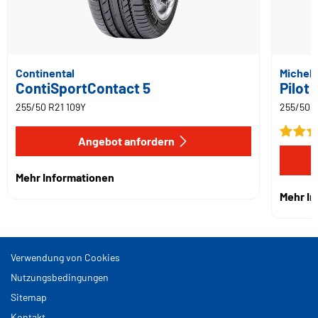
Continental
Micheli
ContiSportContact 5
Pilot
255/50 R21 109Y
255/50 R
Angebot anfordern
Mehr Informationen
Mehr I
Verwendung von Cookies
Nutzungsbedingungen
Sitemap
Kontakt