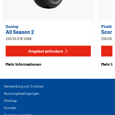
Dunlop
Pirelli
All Season 2
Scorp
255/55 R18 109W
255/55 R
Angebot anfordern
Mehr Informationen
Mehr I
Verwendung von Cookies
Nutzungsbedingungen
Sitemap
Kontakt
Cookies verwalten