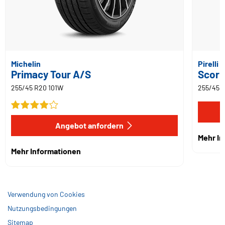
Michelin
Pirelli
Primacy Tour A/S
Scorp
255/45 R20 101W
255/45 
Angebot anfordern
Mehr I
Mehr Informationen
Verwendung von Cookies
Nutzungsbedingungen
Sitemap