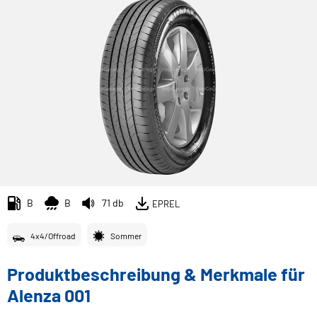
B
B
71 db
EPREL
4x4/Offroad
Sommer
Produktbeschreibung & Merkmale für
Alenza 001