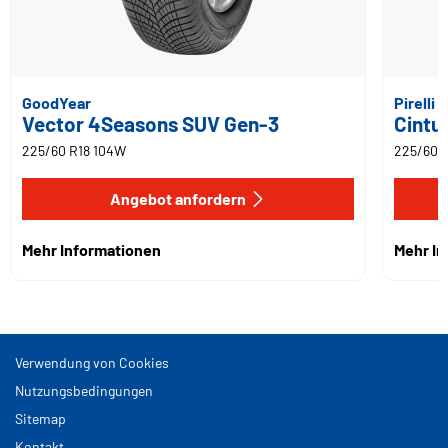
GoodYear
Pirelli
Vector 4Seasons SUV Gen-3
Cintu
225/60 R18 104W
225/60 
Angebot anfordern
Mehr Informationen
Mehr I
Verwendung von Cookies
Nutzungsbedingungen
Sitemap
Kontakt