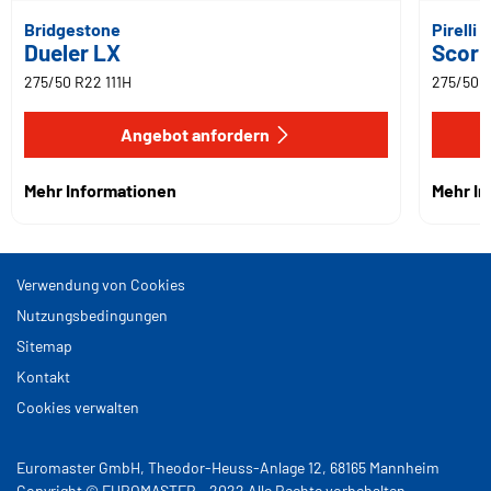
Bridgestone
Pirelli
Dueler LX
Scorp
275/50 R22 111H
275/50 R
Angebot anfordern
Mehr Informationen
Mehr I
Verwendung von Cookies
Nutzungsbedingungen
Sitemap
Kontakt
Cookies verwalten
Euromaster GmbH, Theodor-Heuss-Anlage 12, 68165 Mannheim
Copyright © EUROMASTER - 2022 Alle Rechte vorbehalten