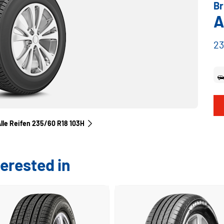
Br
A
23
lle Reifen‎ 235/60 R18 103H
erested in