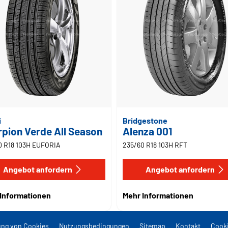
i
Bridgestone
pion Verde All Season
Alenza 001
0 R18 103H EUFORIA
235/60 R18 103H RFT
Angebot anfordern
Angebot anfordern
Informationen
Mehr Informationen
ng von Cookies
Nutzungsbedingungen
Sitemap
Kontakt
Cooki