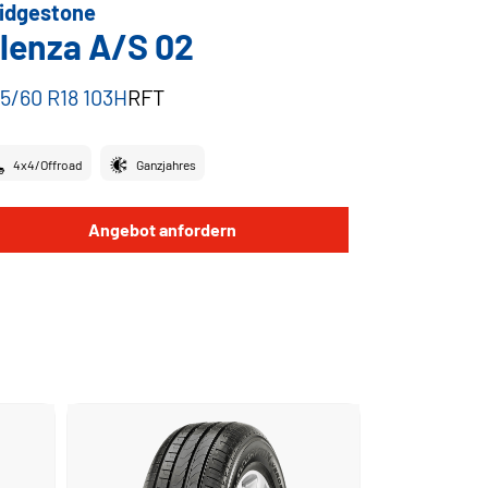
idgestone
lenza A/S 02
5/60 R18 103H
RFT
4x4/Offroad
Ganzjahres
Angebot anfordern