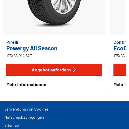
Pirelli
Contine
Powergy All Season
EcoCo
175/65 R14 82T
175/65 R
Angebot anfordern
Mehr Informationen
Mehr I
Verwendung von Cookies
Nutzungsbedingungen
Sitemap