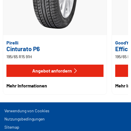
Pirelli
GoodYe
Cinturato P6
Effici
195/65 R15 91H
195/65 R
Angebot anfordern
Mehr Informationen
Mehr I
Verwendung von Cookies
Nutzungsbedingungen
Sitemap