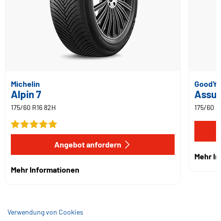
Michelin
GoodYe
Alpin 7
Assur
175/60 R16 82H
175/60 R
Angebot anfordern
Mehr I
Mehr Informationen
Verwendung von Cookies