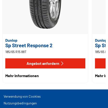
Dunlop
Dunlop
Sp Street Response 2
Sp St
185/65 R15 88T
185/65 R
Angebot anfordern
Mehr Informationen
Mehr I
Verwendung von Cookies
Nutzungsbedingungen