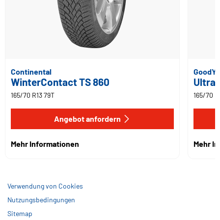
Continental
GoodYe
WinterContact TS 860
Ultrag
165/70 R13 79T
165/70 R
Angebot anfordern
Mehr Informationen
Mehr I
Verwendung von Cookies
Nutzungsbedingungen
Sitemap