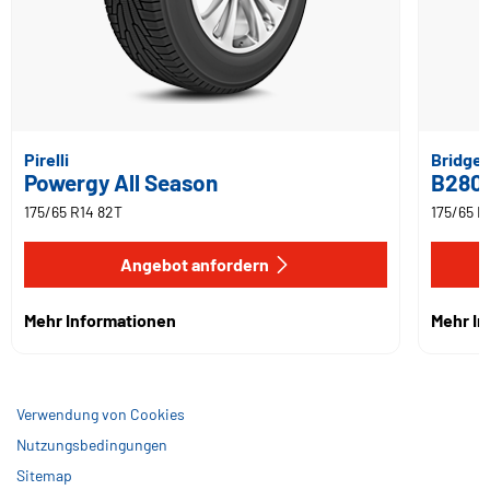
Pirelli
Bridge
Powergy All Season
B280
175/65 R14 82T
175/65 R
Angebot anfordern
Mehr Informationen
Mehr I
Verwendung von Cookies
Nutzungsbedingungen
Sitemap