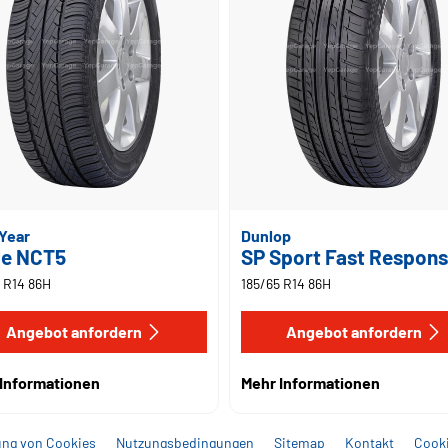
Year
Dunlop
le NCT5
SP Sport Fast Respon
 R14 86H
185/65 R14 86H
Angebot anfordern
Angebot anfordern
Informationen
Mehr Informationen
ng von Cookies
Nutzungsbedingungen
Sitemap
Kontakt
Cooki