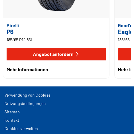
Pirelli
GoodYe
P6
Eagle
185/65 R14 86H
185/65 R
Angebot anfordern
Mehr Informationen
Mehr I
Verwendung von Cookies
Nutzungsbedingungen
Sitemap
Kontakt
Cookies verwalten