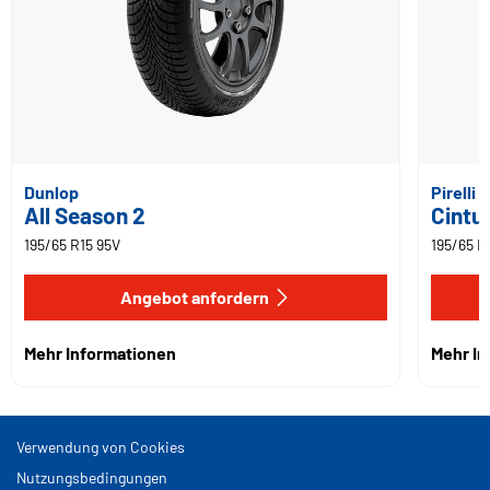
Dunlop
Pirelli
All Season 2
Cintu
195/65 R15 95V
195/65 R
Angebot anfordern
Mehr Informationen
Mehr I
Verwendung von Cookies
Nutzungsbedingungen