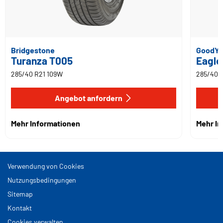
Bridgestone
GoodYe
Turanza T005
Eagle
285/40 R21 109W
285/40 
Angebot anfordern
Mehr Informationen
Mehr I
Verwendung von Cookies
Nutzungsbedingungen
Sitemap
Kontakt
Cookies verwalten