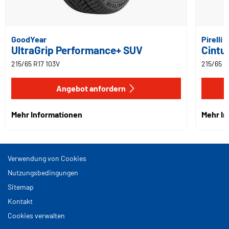
GoodYear
Pirelli
UltraGrip Performance+ SUV
Cintu
215/65 R17 103V
215/65 R
Angebot anfordern
Mehr Informationen
Mehr I
Verwendung von Cookies
Nutzungsbedingungen
Sitemap
Kontakt
Cookies verwalten