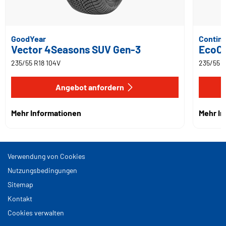
GoodYear
Contine
Vector 4Seasons SUV Gen-3
EcoCo
235/55 R18 104V
235/55 R
Angebot anfordern
Mehr Informationen
Mehr I
Verwendung von Cookies
Nutzungsbedingungen
Sitemap
Kontakt
Cookies verwalten