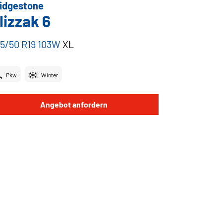
idgestone
lizzak 6
5/50 R19 103W
XL
Pkw
Winter
Angebot anfordern