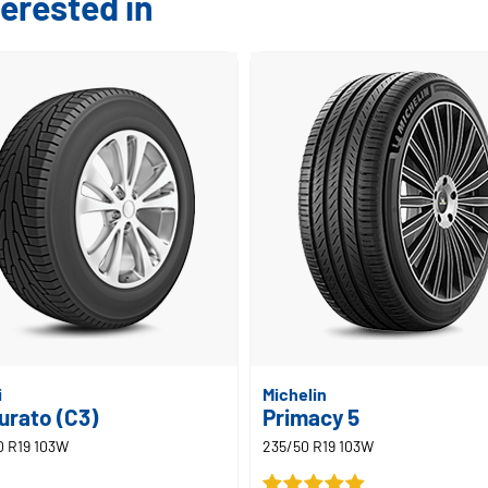
erested in
i
Michelin
urato (C3)
Primacy 5
0 R19 103W
235/50 R19 103W