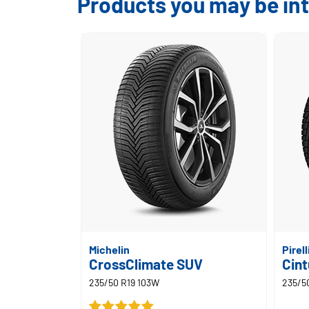
Products you may be int
Michelin
Pirell
CrossClimate SUV
Cint
235/50 R19 103W
235/5