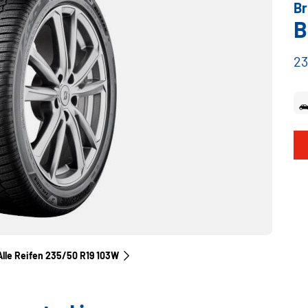
Br
B
23
Alle Reifen‎ 235/50 R19 103W